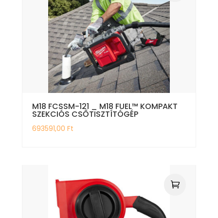
M18 FCSSM-121 _ M18 FUEL™ KOMPAKT
SZEKCIÓS CSŐTISZTÍTÓGÉP
693591,00
Ft