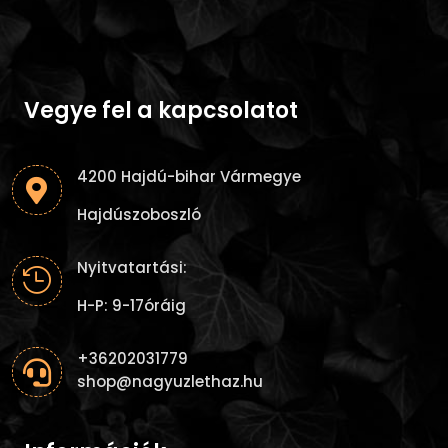
Vegye fel a kapcsolatot
4200 Hajdú-bihar Vármegye

Hajdúszoboszló
Nyitvatartási:

H-P: 9-17óráig
+36202031779

shop@nagyuzlethaz.hu