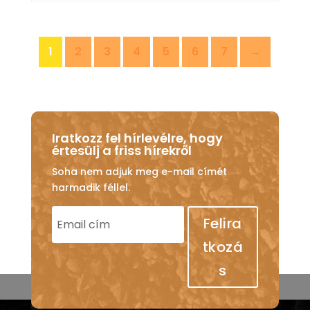
1
2
3
4
5
6
7
→
Iratkozz fel hírlevélre, hogy
értesülj a friss hírekről
Soha nem adjuk meg e-mail címét
harmadik féllel.
Felira
tkozá
s