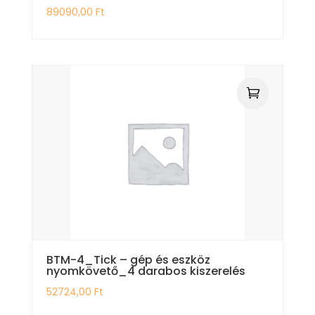
89090,00
Ft
BTM-4_Tick – gép és eszköz
nyomkövető_4 darabos kiszerelés
52724,00
Ft