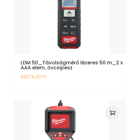
LDM 50_Távolságmérő lézeres 50 m_2 x
AAA elem, övcsipesz
69374,00
Ft