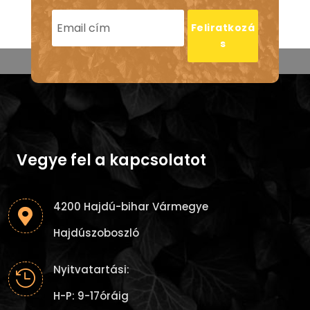
Feliratkozá
s
Vegye fel a kapcsolatot
4200 Hajdú-bihar Vármegye

Hajdúszoboszló
Nyitvatartási:

H-P: 9-17óráig