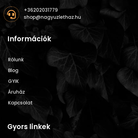
+36202031779

shop@nagyuzlethaz.hu
Információk
Rólunk
Blog
GYIK
Áruház
Kapcsolat
Gyors linkek