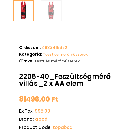
Cikkszám:
4933416972
Kategória:
Teszt és mérőműszerek
Címke:
Teszt és mérőműszerek
2205-40_Feszültségmérő
villás_2 x AA elem
81496,00
Ft
Ex Tax:
$95.00
Brand:
abcd
Product Code:
topabcd