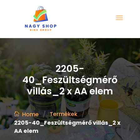
2205-
40_Feszültségmérő
villás_2 x AA elem
/
/
Termékek
Home
2205-40_Feszültségmérő villás_2 x
AA elem