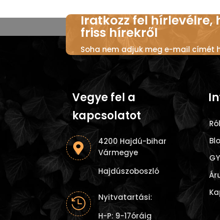
Iratkozz fel hírlevélre,
friss hírekről
Soha nem adjuk meg e-mail címét ha
Vegye fel a
I
kapcsolatot
Ró
Bl
4200 Hajdú-bihar

Vármegye
GY
Hajdúszoboszló
Ár
Ka
Nyitvatartási:

H-P: 9-17óráig