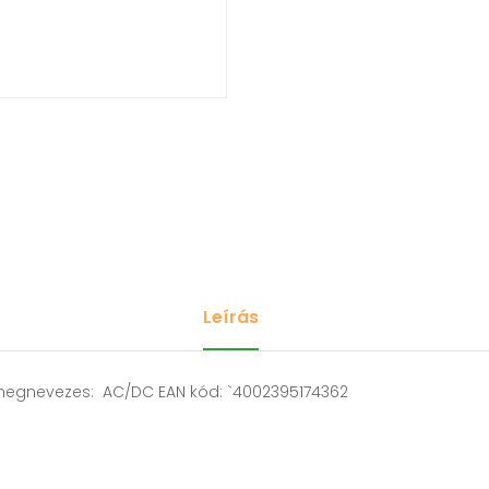
Leírás
egnevezes: AC/DC EAN kód: `4002395174362