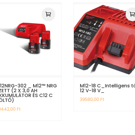
12NRG-302 _ M12™ NRG
M12-18 C_Intelligens t
ZETT (2 X 3,0 AH
12 V-18 V_
KKUMULÁTOR ÉS C12 C
39580,00
Ft
ÖLTŐ)
9442,00
Ft