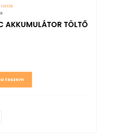
 töltők
ők
C AKKUMULÁTOR TÖLTŐ
ba teszem