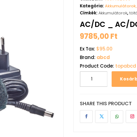
Kategória:
Akkumulátorok,
Címkék:
,
Akkumulátorok
tölt
AC/DC _ AC/D
9785,00
Ft
Ex Tax:
$95.00
Brand:
abcd
Product Code:
topabcd
Kosár
SHARE THIS PRODUCT