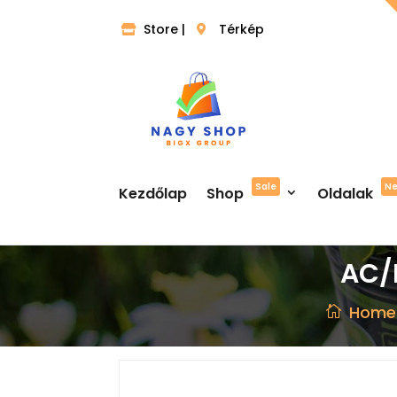
Store |
Térkép
Sale
N
Kezdőlap
Shop
Oldalak
AC/
Home