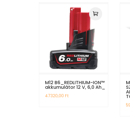
M12 B6_REDLITHIUM-ION™
M
akkumulátor 12 V, 6,0 Ah_
S
A
47320,00
Ft
T
5