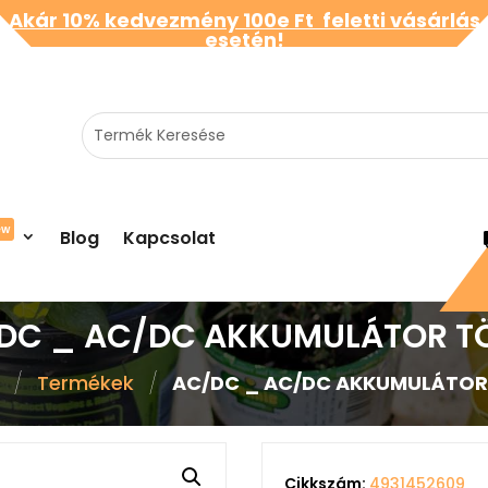
Akár 10% kedvezmény 100e Ft feletti vásárlás
esetén!
ew
Blog
Kapcsolat
DC _ AC/DC AKKUMULÁTOR T
/
/
Termékek
AC/DC _ AC/DC AKKUMULÁTOR
Cikkszám:
4931452609