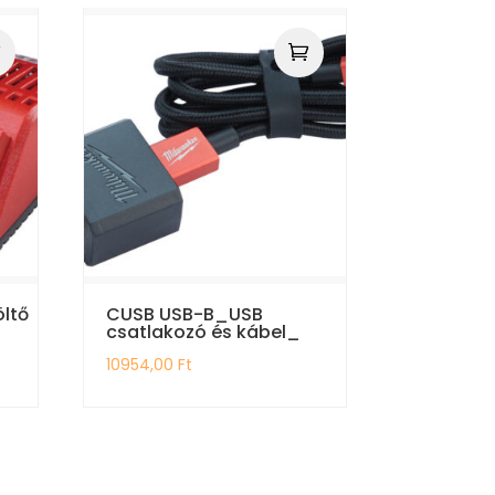
öltő
CUSB USB-B_USB
csatlakozó és kábel_
10954,00
Ft