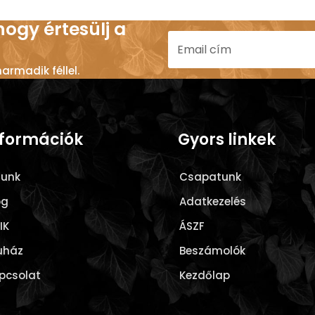
 hogy értesülj a
rmadik féllel.
nformációk
Gyors linkek
lunk
Csapatunk
og
Adatkezelés
IK
ÁSZF
uház
Beszámolók
pcsolat
Kezdőlap