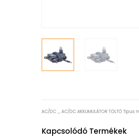
AC/DC _ AC/DC AKKUMULÁTOR TÖLTŐ Tipus m
Kapcsolódó Termékek