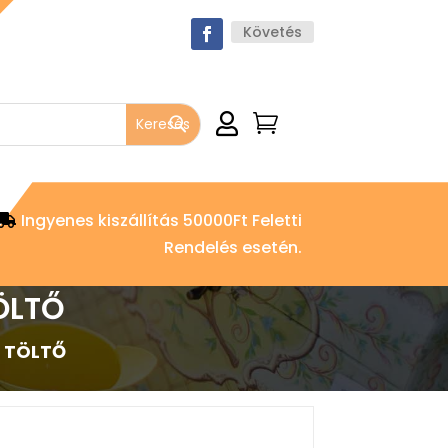
Követés


Ingyenes kiszállítás 50000Ft Feletti
Rendelés esetén.
ÖLTŐ
 TÖLTŐ