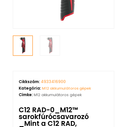
Cikkszám:
4933416900
Kategória:
M12 akkumulátoros gépek
Címke:
M12 akkumulátoros gépek
C12 RAD-0_M12™
sarokfúrócsavarozó
_Mint a C12 RAD,