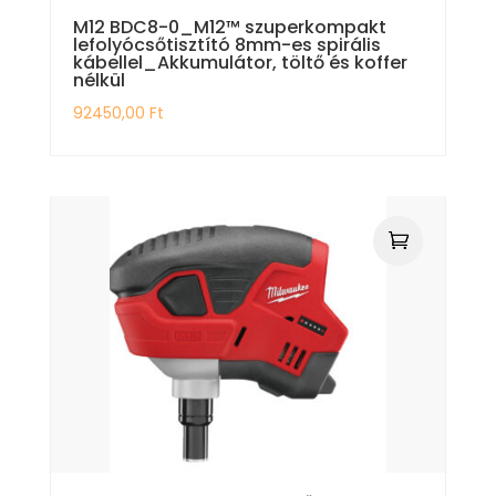
M12 BDC8-0_M12™ szuperkompakt
lefolyócsőtisztító 8mm-es spirális
kábellel_Akkumulátor, töltő és koffer
nélkül
92450,00
Ft