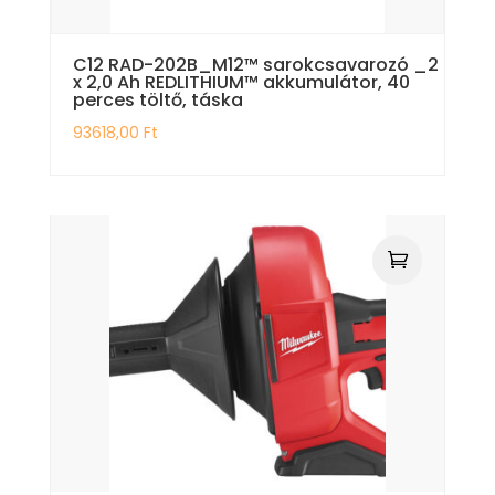
C12 RAD-202B_M12™ sarokcsavarozó _2
x 2,0 Ah REDLITHIUM™ akkumulátor, 40
perces töltő, táska
93618,00
Ft