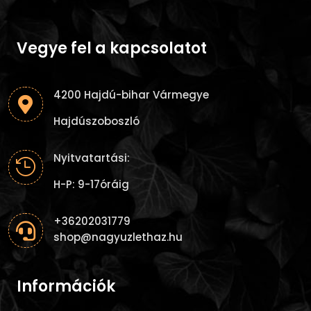
Vegye fel a kapcsolatot
4200 Hajdú-bihar Vármegye

Hajdúszoboszló
Nyitvatartási:

H-P: 9-17óráig
+36202031779

shop@nagyuzlethaz.hu
Információk