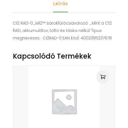
Leírás
C12 RAD-0_M12™ sarokfúrócsavarozó _Mint a C12
RAD, akkumulátor, töltő és táska nélkül Tipus
megnevezes: C12RAD-0 EAN kód: 4002395237678
Kapcsolódó Termékek