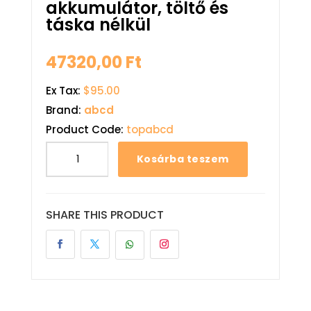
akkumulátor, töltő és
táska nélkül
47320,00
Ft
Ex Tax:
$95.00
Brand:
abcd
Product Code:
topabcd
Kosárba teszem
SHARE THIS PRODUCT