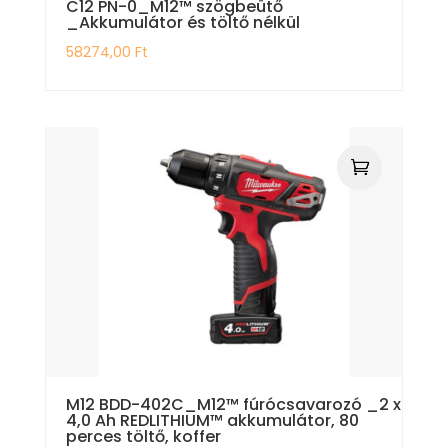
C12 PN-0_M12™ szögbeütő
_Akkumulátor és töltő nélkül
58274,00
Ft
M12 BDD-402C_M12™ fúrócsavarozó _2 x
4,0 Ah REDLITHIUM™ akkumulátor, 80
perces töltő, koffer