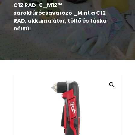
C12 RAD-0_M12™
sarokfúrócsavarozó _Mint a C12
RAD, akkumulátor, töltő és táska
nélkül