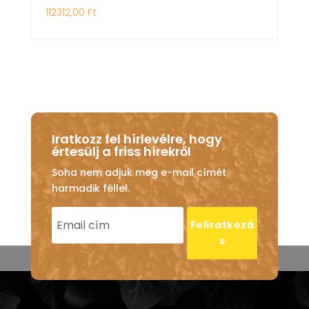
112312,00
Ft
Iratkozz fel hírlevélre, hogy
értesülj a friss hírekről
Soha nem adjuk meg e-mail címét
harmadik féllel.
Feliratkozá
s