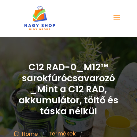
C12 RAD-0_M12™
sarokfúrócsavarozó
_Mint a C12 RAD,
akkumulátor, töltő és
táska nélkül
/
/
Termékek
Home