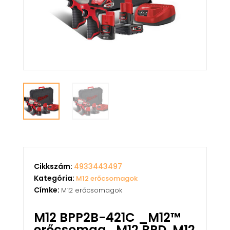
Cikkszám:
4933443497
Kategória:
M12 erőcsomagok
Címke:
M12 erőcsomagok
M12 BPP2B-421C _M12™
erőcsomag_M12 BPD, M12