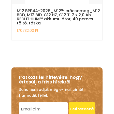
M12 BPP4A-202B_M12™ erőcsomag_M12
BDD, M12 BID, C12 HZ, C12 T, 2 x 2,0 Ah
REDLITHIUM™ akkumulátor, 40 perces
töltő, táska
170732,00
Ft
Iratkozz fel hírlevélre, hogy
értesülj a friss hírekről
Soha nem adjuk meg e-mail címét
harmadik féllel.
Feliratkozá