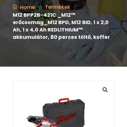
/
/
Termékek
Home
M12 BPP2B-421C _M12™
erőcsomag_M12 BPD, M12 BID, 1 x 2,0
Ah, 1 x 4,0 Ah REDLITHIUM™
akkumulátor, 80 perces töltő, koffer