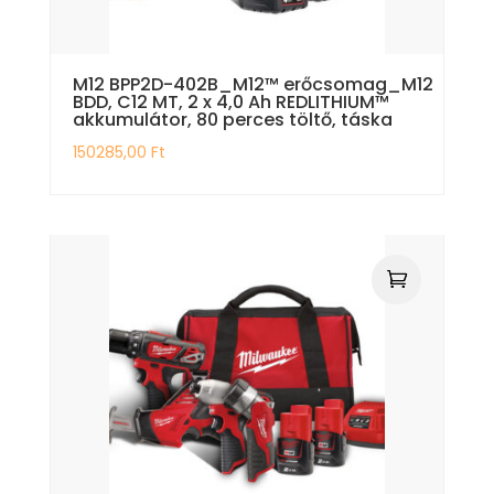
M12 BPP2D-402B_M12™ erőcsomag_M12
BDD, C12 MT, 2 x 4,0 Ah REDLITHIUM™
akkumulátor, 80 perces töltő, táska
150285,00
Ft