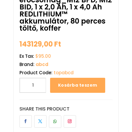
BID, 1 x 2,0 Ah, 1 x 4,0 Ah
REDLITHIUM™
akkumulátor, 80 perces
töltő, koffer
143129,00
Ft
Ex Tax:
$95.00
Brand:
abcd
Product Code:
topabcd
Kosárba teszem
SHARE THIS PRODUCT