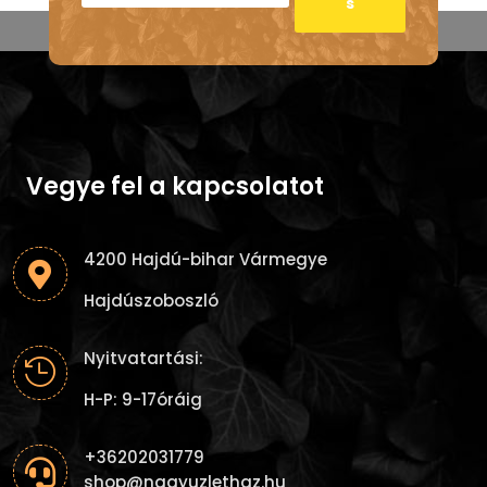
s
Vegye fel a kapcsolatot
4200 Hajdú-bihar Vármegye

Hajdúszoboszló
Nyitvatartási:

H-P: 9-17óráig
+36202031779

shop@nagyuzlethaz.hu