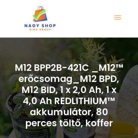
M12 BPP2B-421C _M12™
erőcsomag_M12 BPD,
M12 BID, 1 x 2,0 Ah, 1 x
4,0 Ah REDLITHIUM™
akkumulátor, 80
perces töltő, koffer