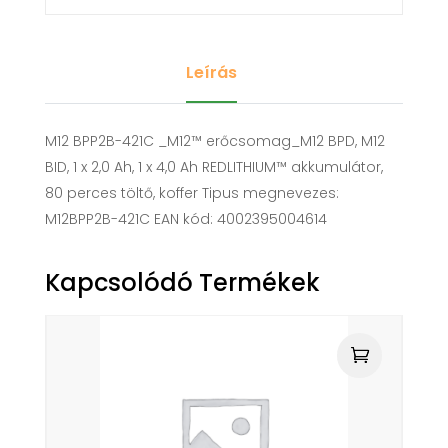
Leírás
M12 BPP2B-421C _M12™ erőcsomag_M12 BPD, M12
BID, 1 x 2,0 Ah, 1 x 4,0 Ah REDLITHIUM™ akkumulátor,
80 perces töltő, koffer Tipus megnevezes:
M12BPP2B-421C EAN kód: 4002395004614
Kapcsolódó Termékek