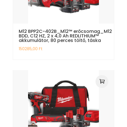
M12 BPP2C-402B_M12™ erőcsomag_M12
BDD, C12 HZ, 2 x 4,0 Ah REDLITHIUM™
akkumulátor, 80 perces töltő, táska
150285,00
Ft