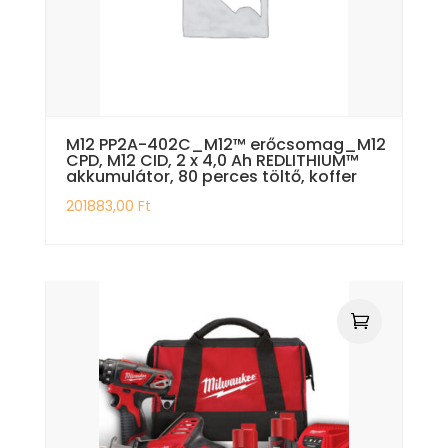
M12 PP2A-402C_M12™ erőcsomag_M12
CPD, M12 CID, 2 x 4,0 Ah REDLITHIUM™
akkumulátor, 80 perces töltő, koffer
201883,00
Ft