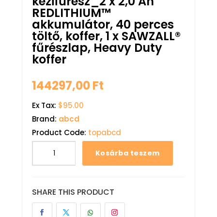
kézifűrész_2 x 2,0 Ah
REDLITHIUM™
akkumulátor, 40 perces
töltő, koffer, 1 x SAWZALL®
fűrészlap, Heavy Duty
koffer
144297,00
Ft
Ex Tax:
$95.00
Brand:
abcd
Product Code:
topabcd
Kosárba teszem
SHARE THIS PRODUCT