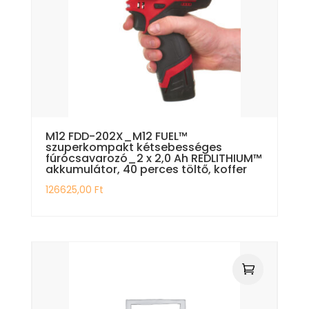
M12 FDD-202X_M12 FUEL™
szuperkompakt kétsebességes
fúrócsavarozó_2 x 2,0 Ah REDLITHIUM™
akkumulátor, 40 perces töltő, koffer
126625,00
Ft