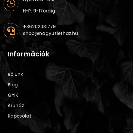

H-P: 9-17óráig
+36202031779

shop@nagyuzlethaz.hu
Információk
Rólunk
Blog
GYIK
Áruház
Kapcsolat