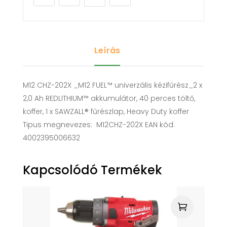
Leírás
M12 CHZ-202X _M12 FUEL™ univerzális kézifűrész_2 x
2,0 Ah REDLITHIUM™ akkumulátor, 40 perces töltő,
koffer, 1 x SAWZALL® fűrészlap, Heavy Duty koffer
Tipus megnevezes: M12CHZ-202X EAN kód:
4002395006632
Kapcsolódó Termékek