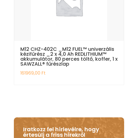
M12 CHZ-402C _M12 FUEL™ univerzális
kézifűrész _2 x 4,0 Ah REDLITHIUM™
akkumulátor, 80 perces töltő, koffer, 1 x
SAWZALL® fűrészlap
161969,00
Ft
Iratkozz fel hírlevélre, hogy
értesülj a friss hírekről