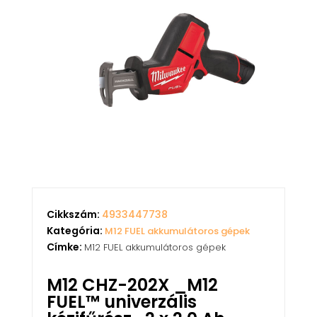
Cikkszám:
4933447738
Kategória:
M12 FUEL akkumulátoros gépek
Címke:
M12 FUEL akkumulátoros gépek
M12 CHZ-202X _M12
FUEL™ univerzális