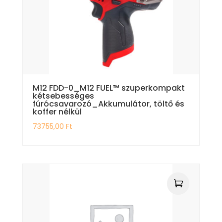
M12 FDD-0_M12 FUEL™ szuperkompakt
kétsebességes
fúrócsavarozó_Akkumulátor, töltő és
koffer nélkül
73755,00
Ft