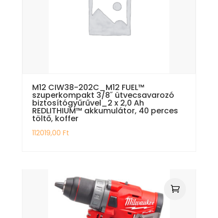
M12 CIW38-202C_M12 FUEL™
szuperkompakt 3/8˝ ütvecsavarozó
biztosítógyűrűvel_2 x 2,0 Ah
REDLITHIUM™ akkumulátor, 40 perces
töltő, koffer
112019,00
Ft