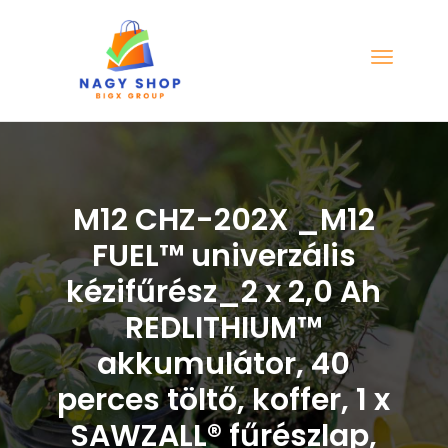
M12 CHZ-202X _M12
FUEL™ univerzális
kézifűrész_2 x 2,0 Ah
REDLITHIUM™
akkumulátor, 40
perces töltő, koffer, 1 x
SAWZALL® fűrészlap,