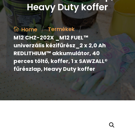
Heavy Duty koffer
/
/
Termékek
Home
M12 CHZ-202X _M12 FUEL™
univerzális kézifűrész_2 x 2,0 Ah
REDLITHIUM™ akkumulátor, 40
perces töltő, koffer, 1 x SAWZALL®
fűrészlap, Heavy Duty koffer