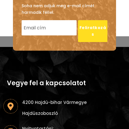
Soha nem adjuk meg e-mail címét
harmadik féllel.
Feliratkozá
s
Vegye fel a kapcsolatot
4200 Hajdú-bihar Vármegye

Hajdúszoboszló
Nyitvatartási: