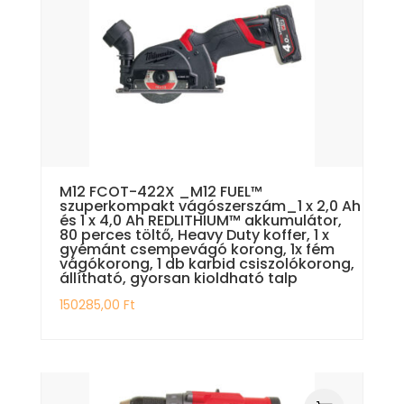
M12 FCOT-422X _M12 FUEL™
szuperkompakt vágószerszám_1 x 2,0 Ah
és 1 x 4,0 Ah REDLITHIUM™ akkumulátor,
80 perces töltő, Heavy Duty koffer, 1 x
gyémánt csempevágó korong, 1x fém
vágókorong, 1 db karbid csiszolókorong,
állítható, gyorsan kioldható talp
150285,00
Ft