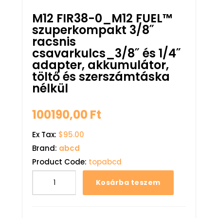
M12 FIR38-0_M12 FUEL™
szuperkompakt 3/8˝
racsnis
csavarkulcs_3/8˝ és 1/4˝
adapter, akkumulátor,
töltő és szerszámtáska
nélkül
100190,00
Ft
Ex Tax:
$95.00
Brand:
abcd
Product Code:
topabcd
Kosárba teszem