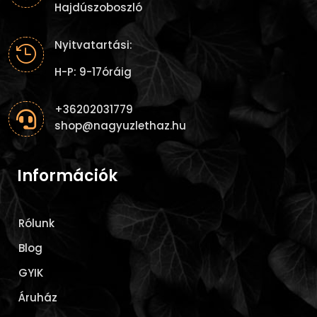
Hajdúszoboszló
Nyitvatartási:

H-P: 9-17óráig
+36202031779

shop@nagyuzlethaz.hu
Információk
Rólunk
Blog
GYIK
Áruház