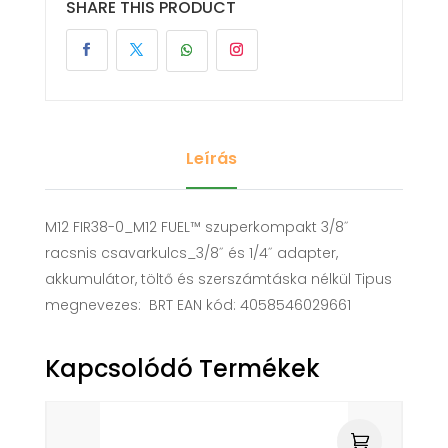
SHARE THIS PRODUCT
Leírás
M12 FIR38-0_M12 FUEL™ szuperkompakt 3/8˝
racsnis csavarkulcs_3/8˝ és 1/4˝ adapter,
akkumulátor, töltő és szerszámtáska nélkül Tipus
megnevezes: BRT EAN kód: 4058546029661
Kapcsolódó Termékek