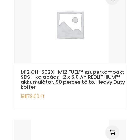
M12 CH-602X_M12 FUEL™ szuperkompakt
SDS+ kalapács_2 x 6,0 Ah REDLITHIUM™
akkumulátor, 90 perces töltő, Heavy Duty
koffer
191179,00
Ft