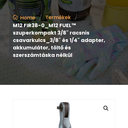
/
/
Termékek
Home
M12 FIR38-0_M12 FUEL™
szuperkompakt 3/8˝ racsnis
csavarkulcs_3/8˝ és 1/4˝ adapter,
akkumulátor, töltő és
szerszámtáska nélkül