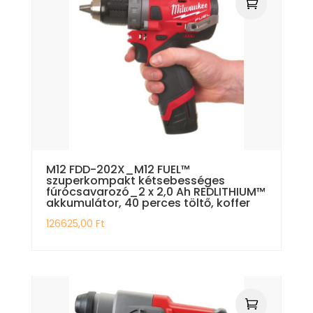
M12 FDD-202X_M12 FUEL™
szuperkompakt kétsebességes
fúrócsavarozó_2 x 2,0 Ah REDLITHIUM™
akkumulátor, 40 perces töltő, koffer
126625,00
Ft