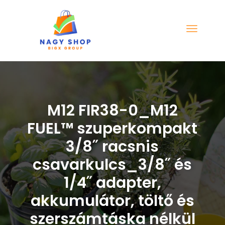
M12 FIR38-0_M12
FUEL™ szuperkompakt
3/8˝ racsnis
csavarkulcs_3/8˝ és
1/4˝ adapter,
akkumulátor, töltő és
szerszámtáska nélkül