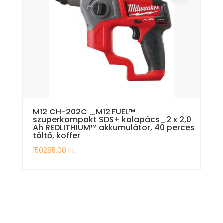
M12 CH-202C _M12 FUEL™
szuperkompakt SDS+ kalapács_2 x 2,0
Ah REDLITHIUM™ akkumulátor, 40 perces
töltő, koffer
150285,00
Ft