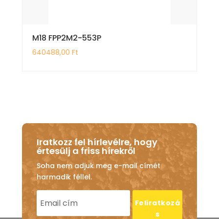
M18 FPP2M2-553P
640488,00
Ft
Iratkozz fel hírlevélre, hogy
értesülj a friss hírekről
Soha nem adjuk meg e-mail címét
harmadik féllel.
Feliratkozá
s