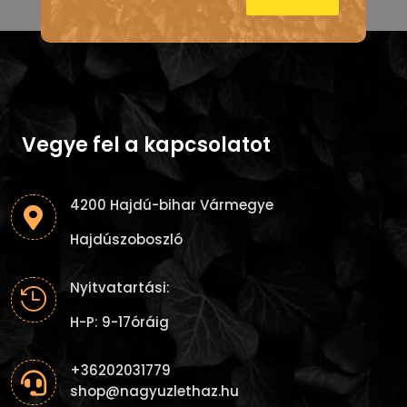
Vegye fel a kapcsolatot
4200 Hajdú-bihar Vármegye

Hajdúszoboszló
Nyitvatartási:

H-P: 9-17óráig
+36202031779

shop@nagyuzlethaz.hu