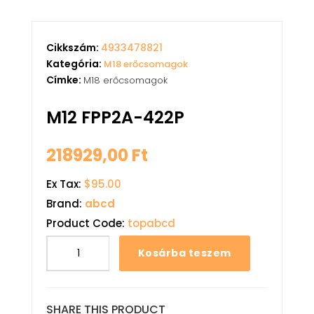
Cikkszám:
4933478821
Kategória:
M18 erőcsomagok
Címke:
M18 erőcsomagok
M12 FPP2A-422P
218929,00
Ft
Ex Tax:
$95.00
Brand:
abcd
Product Code:
topabcd
Kosárba teszem
SHARE THIS PRODUCT