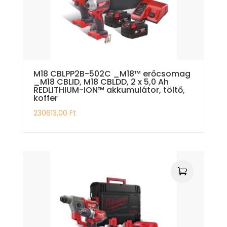
M18 CBLPP2B-502C _M18™ erőcsomag
_M18 CBLID, M18 CBLDD, 2 x 5,0 Ah
REDLITHIUM-ION™ akkumulátor, töltő,
koffer
230613,00
Ft