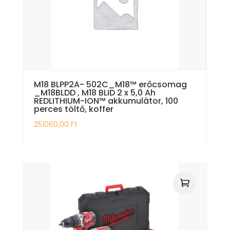
M18 BLPP2A- 502C_M18™ erőcsomag
_M18BLDD , M18 BLID 2 x 5,0 Ah
REDLITHIUM-ION™ akkumulátor, 100
perces töltő, koffer
251060,00
Ft