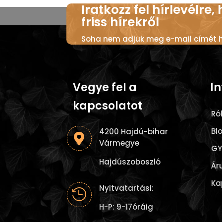
Iratkozz fel hírlevélre,
friss hírekről
Soha nem adjuk meg e-mail címét ha
Vegye fel a
I
kapcsolatot
Ró
Bl
4200 Hajdú-bihar

Vármegye
GY
Hajdúszoboszló
Ár
Ka
Nyitvatartási:

H-P: 9-17óráig