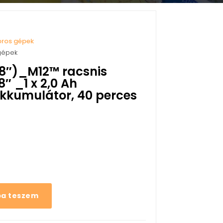
oros gépek
gépek
/8″)_M12™ racsnis
″ _1 x 2,0 Ah
kkumulátor, 40 perces
ba teszem