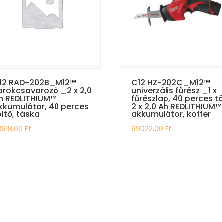
12 RAD-202B_M12™
C12 HZ-202C_M12™
arokcsavarozó _2 x 2,0
univerzális fűrész _1 x
h REDLITHIUM™
fűrészlap, 40 perces tö
kkumulátor, 40 perces
2 x 2,0 Ah REDLITHIUM™
öltő, táska
akkumulátor, koffer
3618,00
Ft
99022,00
Ft