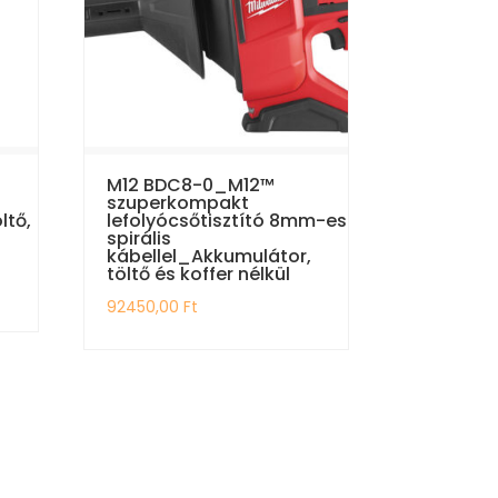
M12 BDC8-0_M12™
szuperkompakt
ltő,
lefolyócsőtisztító 8mm-es
spirális
kábellel_Akkumulátor,
töltő és koffer nélkül
92450,00
Ft