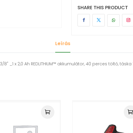
SHARE THIS PRODUCT
Leírás
3/8" _1 x 2,0 Ah REDLITHIUM™ akkumulátor, 40 perces töltő, tásk