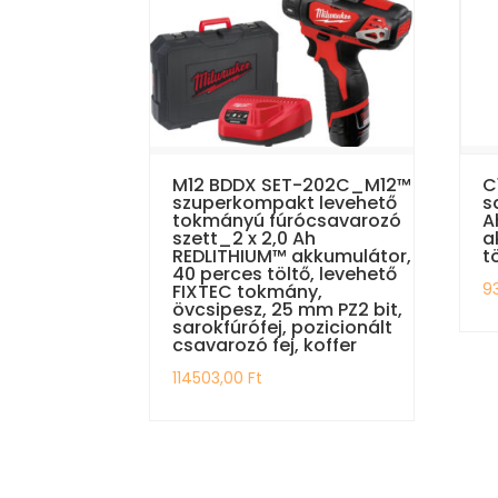
M12 BDDX SET-202C_M12™
C
szuperkompakt levehető
s
tokmányú fúrócsavarozó
A
szett_2 x 2,0 Ah
a
REDLITHIUM™ akkumulátor,
t
40 perces töltő, levehető
9
FIXTEC tokmány,
övcsipesz, 25 mm PZ2 bit,
sarokfúrófej, pozicionált
csavarozó fej, koffer
114503,00
Ft