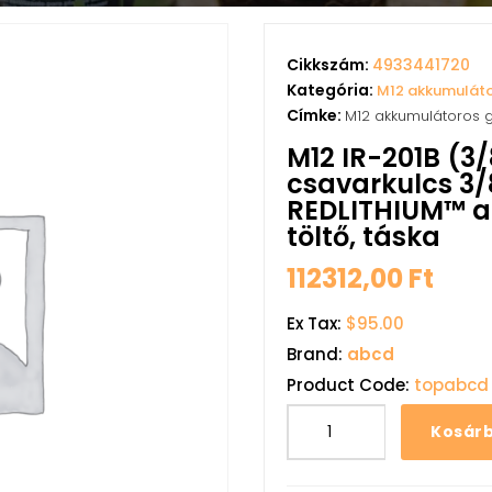
Cikkszám:
4933441720
Kategória:
M12 akkumulát
Címke:
M12 akkumulátoros 
M12 IR-201B (3
csavarkulcs 3/8
REDLITHIUM™ a
töltő, táska
112312,00
Ft
Ex Tax:
$95.00
Brand:
abcd
Product Code:
topabcd
Kosár