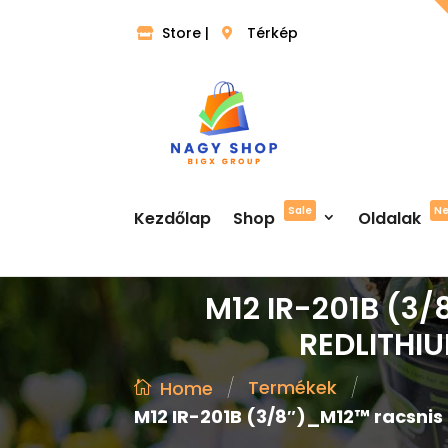
Store |
Térkép
Sale
N
Kezdőlap
Shop
Oldalak
M12 IR-201B (3/
REDLITHIU
/
/
Termékek
Home
M12 IR-201B (3/8″)_M12™ racsnis 