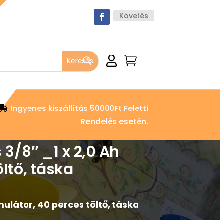
Követés


Ingyenes kiszállítás 50000Ft Feletti
Rendelés esetén.
3/8″ _1 x 2,0 Ah
ltő, táska
ulátor, 40 perces töltő, táska