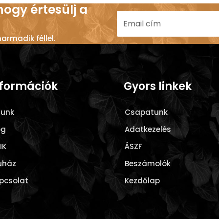
 hogy értesülj a
rmadik féllel.
nformációk
Gyors linkek
lunk
Csapatunk
og
Adatkezelés
IK
ÁSZF
uház
Beszámolók
pcsolat
Kezdőlap