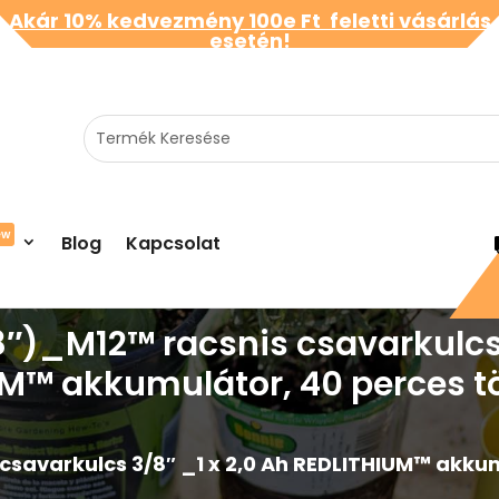
Akár 10% kedvezmény 100e Ft feletti vásárlás
esetén!
ew
Blog
Kapcsolat
8″)_M12™ racsnis csavarkulcs 
M™ akkumulátor, 40 perces tö
csavarkulcs 3/8″ _1 x 2,0 Ah REDLITHIUM™ akkum