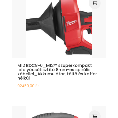
M12 BDC8-0_M12™ szuperkompakt
lefolyócsőtisztító 8mm-es spirális
kábellel_Akkumulátor, töltő és koffer
nélkül
92450,00
Ft