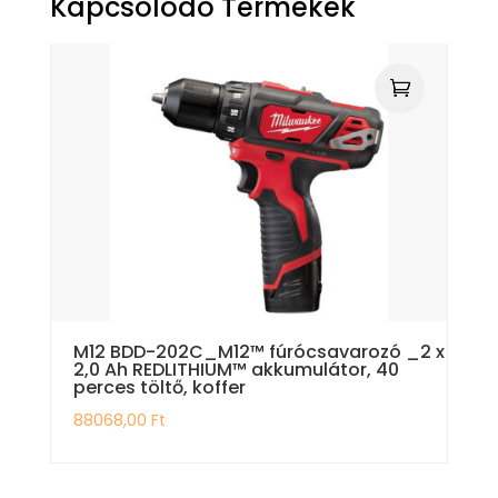
Kapcsolódó Termékek
M12 BDD-202C_M12™ fúrócsavarozó _2 x
2,0 Ah REDLITHIUM™ akkumulátor, 40
perces töltő, koffer
88068,00
Ft