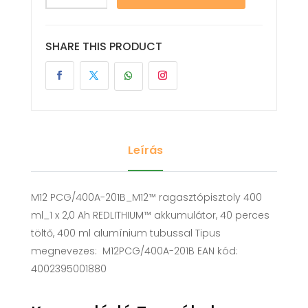
SHARE THIS PRODUCT
Leírás
M12 PCG/400A-201B_M12™ ragasztópisztoly 400
ml_1 x 2,0 Ah REDLITHIUM™ akkumulátor, 40 perces
töltő, 400 ml alumínium tubussal Tipus
megnevezes: M12PCG/400A-201B EAN kód:
4002395001880