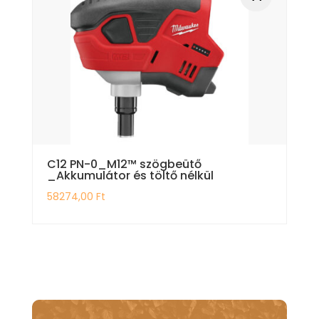
C12 PN-0_M12™ szögbeütő
_Akkumulátor és töltő nélkül
58274,00
Ft