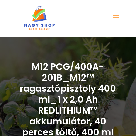
M12 PCG/400A-
201B_M12™
ragasztópisztoly 400
ml_1 x 2,0 Ah
REDLITHIUM™
akkumulátor, 40
perces töltő, 400 ml