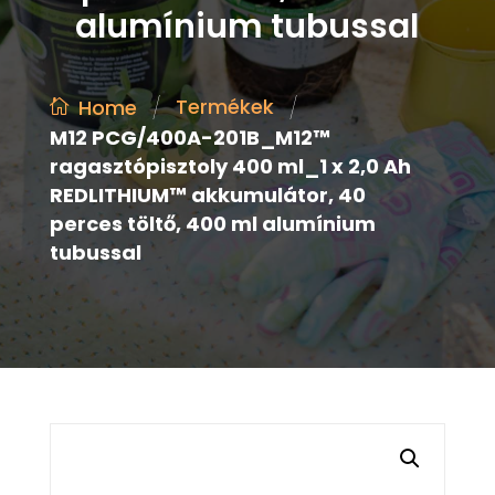
alumínium tubussal
/
/
Termékek
Home
M12 PCG/400A-201B_M12™
ragasztópisztoly 400 ml_1 x 2,0 Ah
REDLITHIUM™ akkumulátor, 40
perces töltő, 400 ml alumínium
tubussal