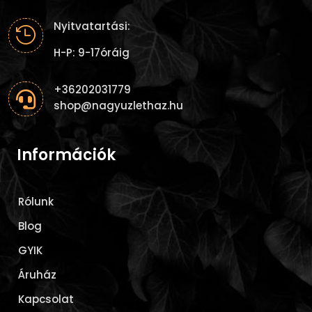
Nyitvatartási:

H-P: 9-17óráig
+36202031779

shop@nagyuzlethaz.hu
Információk
Rólunk
Blog
GYIK
Áruház
Kapcsolat