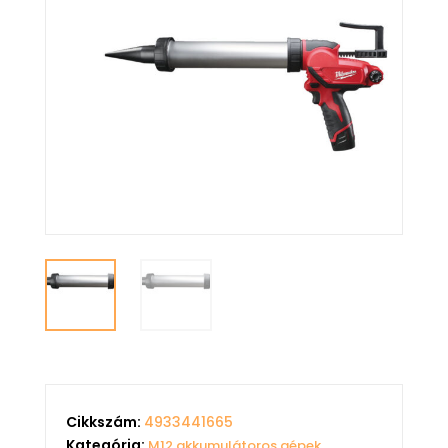
Cikkszám:
4933441665
Kategória:
M12 akkumulátoros gépek