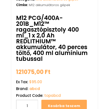
Címke:
M12 akkumulátoros gépek
M12 PCG/400A-
201B_M12™
ragasztópisztoly 400
ml_1 x 2,0 Ah
REDLITHIUM™
akkumulátor, 40 perces
töltő, 400 ml alumínium
tubussal
121075,00
Ft
Ex Tax:
$95.00
Brand:
abcd
Product Code:
topabcd
Kosárba teszem