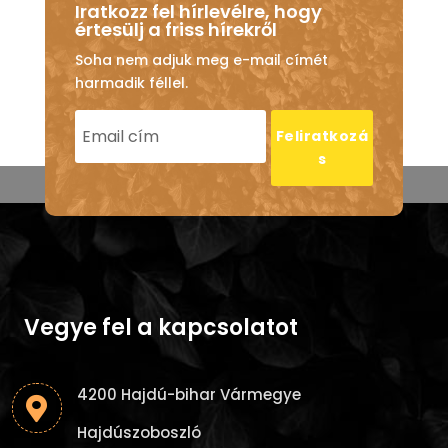
Iratkozz fel hírlevélre, hogy
értesülj a friss hírekről
Soha nem adjuk meg e-mail címét
harmadik féllel.
Feliratkozá
s
Vegye fel a kapcsolatot
4200 Hajdú-bihar Vármegye

Hajdúszoboszló