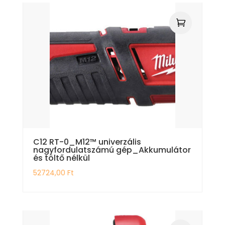
C12 RT-0_M12™ univerzális
nagyfordulatszámú gép_Akkumulátor
és töltő nélkül
52724,00
Ft