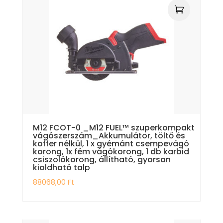
M12 FCOT-0 _M12 FUEL™ szuperkompakt
vágószerszám_Akkumulátor, töltő és
koffer nélkül, 1 x gyémánt csempevágó
korong, 1x fém vágókorong, 1 db karbid
csiszolókorong, állítható, gyorsan
kioldható talp
88068,00
Ft