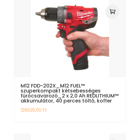
M12 FDD-202X_M12 FUEL™
szuperkompakt kétsebességes
fúrócsavarozó_2 x 2,0 Ah REDLITHIUM™
akkumulátor, 40 perces töltő, koffer
126625,00
Ft