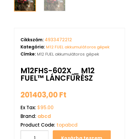
Cikkszám:
4933472212
Kategória:
M12 FUEL akkumulátoros gépek
Címke:
M12 FUEL akkumulátoros gépek
M12FHS-602X _ M12
FUEL™ LÁNCFŰRÉSZ
201403,00
Ft
Ex Tax:
$95.00
Brand:
abcd
Product Code:
topabcd
Kosárba teszem