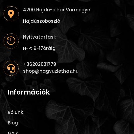
4200 Hajdú-bihar Vármegye

Hajdúszoboszló
Nyitvatartási:

H-P: 9-17óráig
+36202031779

shop@nagyuzlethaz.hu
Információk
Rólunk
Blog
GYIK