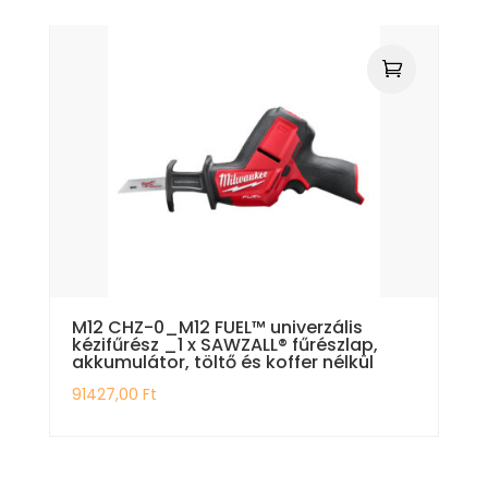
M12 CHZ-0_M12 FUEL™ univerzális
kézifűrész _1 x SAWZALL® fűrészlap,
akkumulátor, töltő és koffer nélkül
91427,00
Ft