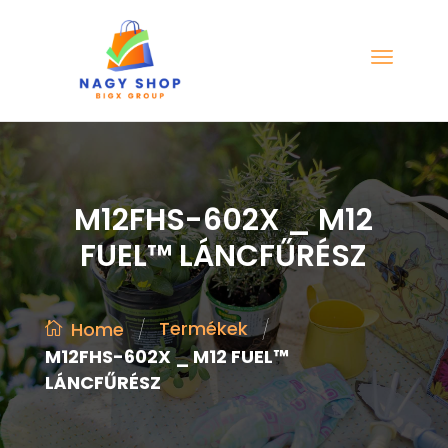
M12FHS-602X _ M12
FUEL™ LÁNCFŰRÉSZ
/
/
Termékek
Home
M12FHS-602X _ M12 FUEL™
LÁNCFŰRÉSZ