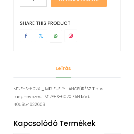
SHARE THIS PRODUCT
Leírás
M12FHS-602X _ M12 FUEL™ LÁNCFŰRÉSZ Tipus
megnevezes: M12FHS-602X EAN kód:
4058546326081
Kapcsolódó Termékek