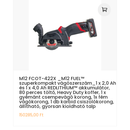
M12 FCOT-422X _M12 FUEL™
szuperkompakt vágószerszám_1 x 2,0 Ah
és 1 x 4,0 Ah REDLITHIUM™ akkumulátor,
80 perces töltő, Heavy Duty koffer, 1 x
gyémánt csempevágó korong, 1x fém
vágókorong, 1 db karbid csiszolókorong,
állítható, gyorsan kioldható talp
150285,00
Ft