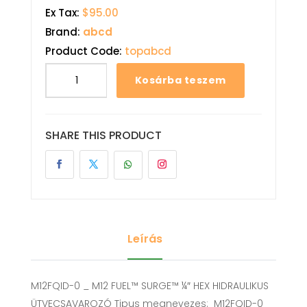
Ex Tax:
$95.00
Brand:
abcd
Product Code:
topabcd
Kosárba teszem
SHARE THIS PRODUCT
Leírás
M12FQID-0 _ M12 FUEL™ SURGE™ ¼″ HEX HIDRAULIKUS
ÜTVECSAVAROZÓ Tipus megnevezes: M12FQID-0