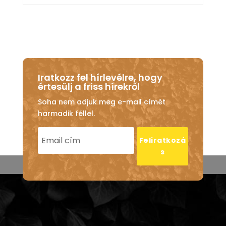
Iratkozz fel hírlevélre, hogy
értesülj a friss hírekről
Soha nem adjuk meg e-mail címét
harmadik féllel.
Feliratkozá
s