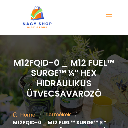
M12FQID-0 _ M12 FUEL™
SURGE™ ¼″ HEX
HIDRAULIKUS
ÜTVECSAVAROZÓ
/
/
Termékek
Home
M12FQID-0 _ M12 FUEL™ SURGE™ ¼″