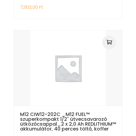
72103,00
Ft
M12 CIW12-202C _M12 FUEL™
szuperkompakt 1/2˝ ütvecsavarozó
ütközőcsappal_2 x 2,0 Ah REDLITHIUM™
akkumulátor, 40 perces töltő, koffer