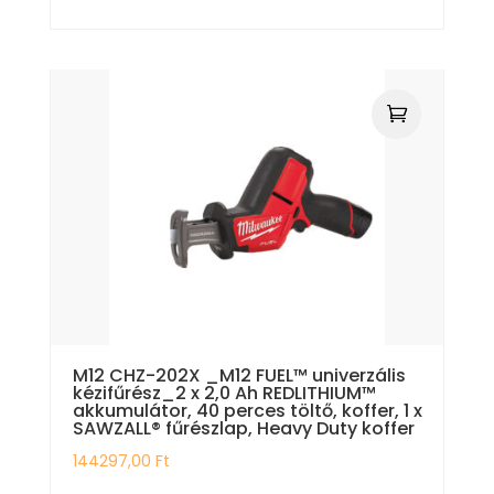
M12 CHZ-202X _M12 FUEL™ univerzális
kézifűrész_2 x 2,0 Ah REDLITHIUM™
akkumulátor, 40 perces töltő, koffer, 1 x
SAWZALL® fűrészlap, Heavy Duty koffer
144297,00
Ft