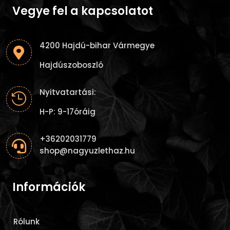
Vegye fel a kapcsolatot
4200 Hajdú-bihar Vármegye

Hajdúszoboszló
Nyitvatartási:

H-P: 9-17óráig
+36202031779

shop@nagyuzlethaz.hu
Információk
Rólunk