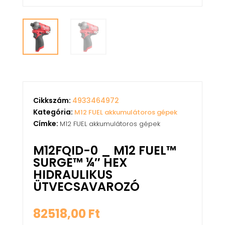
Cikkszám:
4933464972
Kategória:
M12 FUEL akkumulátoros gépek
Címke:
M12 FUEL akkumulátoros gépek
M12FQID-0 _ M12 FUEL™
SURGE™ ¼″ HEX
HIDRAULIKUS
ÜTVECSAVAROZÓ
82518,00
Ft