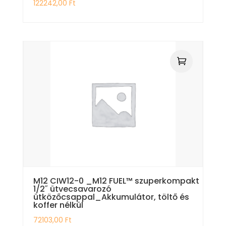
122242,00
Ft
M12 CIW12-0 _M12 FUEL™ szuperkompakt
1/2˝ ütvecsavarozó
ütközőcsappal_Akkumulátor, töltő és
koffer nélkül
72103,00
Ft