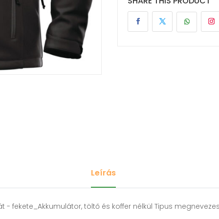
SHARE THIS PRODUCT
Leírás
 - fekete_Akkumulátor, töltő és koffer nélkül Tipus megnevez