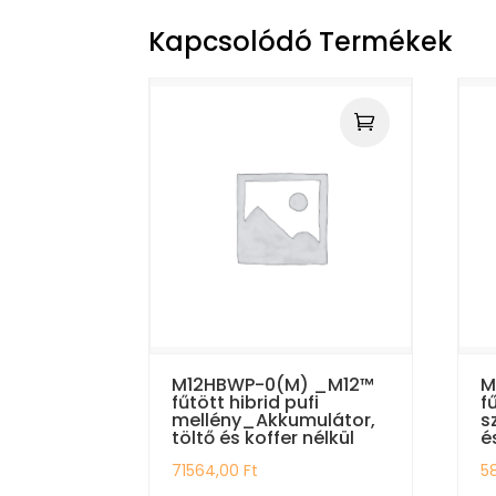
Kapcsolódó Termékek
M12HBWP-0(M) _M12™
M
fűtött hibrid pufi
f
mellény_Akkumulátor,
s
töltő és koffer nélkül
é
71564,00
Ft
5