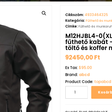
Cikkszám:
4933464325
Kategória:
Fűthető és mun
Címke:
Fűthető és munkaru
M12HJBL4-0(X
fűthető kabát 
töltő és koffer 
92450,00
Ft
Ex Tax:
$95.00
Brand:
abcd
Product Code:
topabcd
Kosár