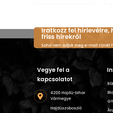
Iratkozz fel hírlevélre,
friss hírekről
Soha nem adjuk meg e-mail címét ha
Vegye fel a
I
kapcsolatot
Ró
Bl
4200 Hajdú-bihar

Vármegye
GY
Hajdúszoboszló
Ár