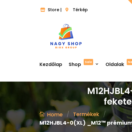
Store |
Térkép
Sale
N
Kezdőlap
Shop
Oldalak
M12HJBL4
fekete
/
/
Termékek
Home
M12HJBL4-0(XL) _M12™ prémium fű