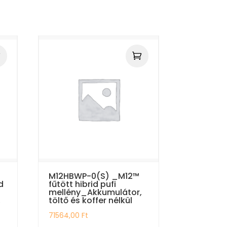
M12HBWP-0(S) _M12™
d
fűtött hibrid pufi
mellény_Akkumulátor,
,
töltő és koffer nélkül
71564,00
Ft