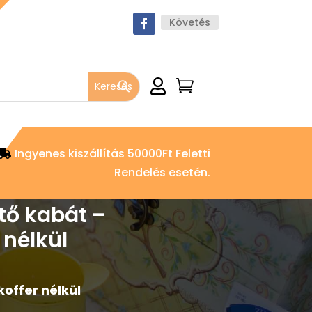
Követés


Ingyenes kiszállítás 50000Ft Feletti
Rendelés esetén.
ő kabát –
 nélkül
offer nélkül