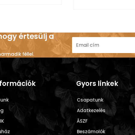
 hogy értesülj a
rmadik féllel.
nformációk
Gyors linkek
lunk
Csapatunk
og
Adatkezelés
IK
ÁSZF
uház
Beszámolók