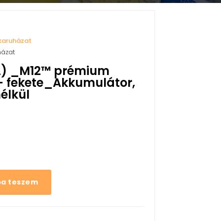
karuházat
házat
L) _M12™ prémium
– fekete_Akkumulátor,
nélkül
ba teszem