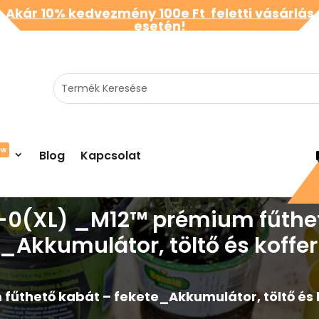
Akár 10% kedvezmény 100e Ft feletti vásárlás
esetén!
ew
Blog
Kapcsolat
-0(XL) _M12™ prémium fűthet
_Akkumulátor, töltő és koffer
thető kabát – fekete_Akkumulátor, töltő és k