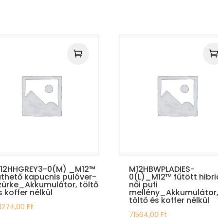
12HHGREY3-0(M) _M12™
M12HBWPLADIES-
űthető kapucnis pulóver-
0(L)_M12™ fűtött hibri
zürke_Akkumulátor, töltő
női pufi
s koffer nélkül
mellény_Akkumulátor
töltő és koffer nélkül
8274,00
Ft
71564,00
Ft