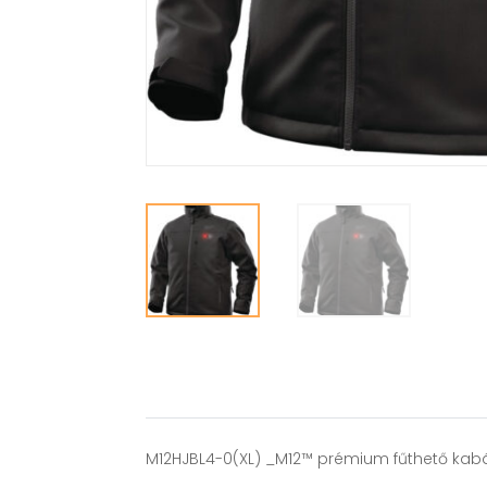
M12HJBL4-0(XL) _M12™ prémium fűthető kabát