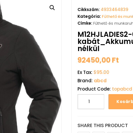
Cikkszám:
4933464839
Kategória:
Fűthető és mun
Címke:
Fűthető és munkaru
M12HJLADIES2-
kabát_Akkumulá
nélkül
92450,00
Ft
Ex Tax:
$95.00
Brand:
abcd
Product Code:
topabcd
Kosár
SHARE THIS PRODUCT