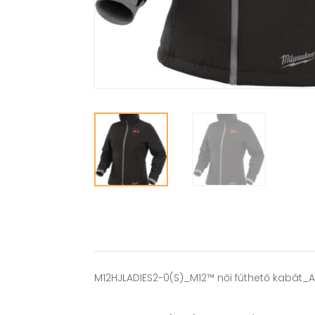
M12HJLADIES2-0(S)_M12™ női fűthető kabát_A