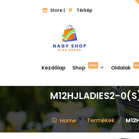
Store |
Térkép
Sale
N
Kezdőlap
Shop
Oldalak
M12HJLADIES2-0(S)
/
/
Termékek
M12H
Home