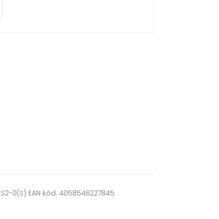
IES2-0(S) EAN kód: 4058546227845