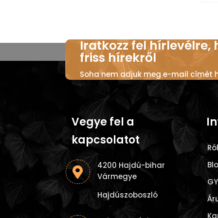
Iratkozz fel hírlevélre,
friss hírekről
Soha nem adjuk meg e-mail címét ha
Vegye fel a
I
kapcsolatot
Ró
Bl
4200 Hajdú-bihar

Vármegye
GY
Hajdúszoboszló
Ár
Ka