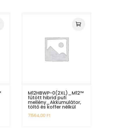
™
M12HBWP-0(2XL)_M12™
fűtött hibrid pufi
,
mellény_Akkumulátor,
töltő és koffer nélkül
71564,00
Ft