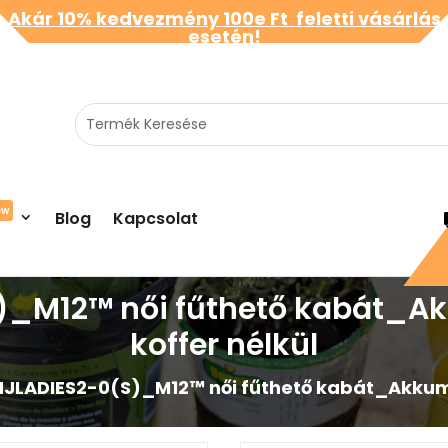
Akár 10% kedvezmény 100e Ft feletti vásárlás
esetén!
ew
Blog
Kapcsolat
_M12™ női fűthető kabát_Akk
koffer nélkül
JLADIES2-0(S)_M12™ női fűthető kabát_Akkumulá