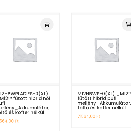
12HBWPLADIES-0(XL)
M12HBWP-0(XL) _M12
M12™ fűtött hibrid női
fűtött hibrid pufi
ufi
mellény_Akkumulátor
ellény_Akkumulátor,
töltő és koffer nélkül
öltő és koffer nélkül
71564,00
Ft
1564,00
Ft