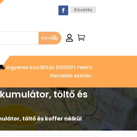
Követés


Ingyenes kiszállítás 50000Ft Feletti
Rendelés esetén.
umulátor, töltő és
tor, töltő és koffer nélkül