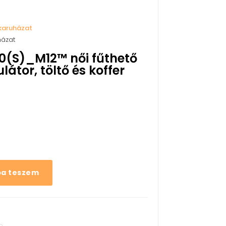
karuházat
házat
0(S)_M12™ női fűthető
tor, töltő és koffer
ba teszem