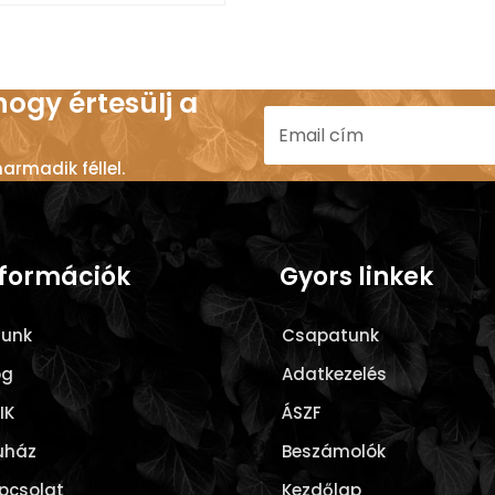
 hogy értesülj a
rmadik féllel.
nformációk
Gyors linkek
lunk
Csapatunk
og
Adatkezelés
IK
ÁSZF
uház
Beszámolók
pcsolat
Kezdőlap