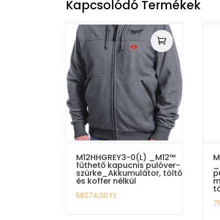
Kapcsolódó Termékek
M12HHGREY3-0(L) _M12™
M
fűthető kapucnis pulóver-
_
szürke_Akkumulátor, töltő
p
és koffer nélkül
m
t
58274,00
Ft
7