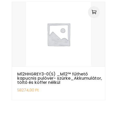
M12HHGREY3-0(S) _M12™ fűthető
kapucnis pulóver- szürke_Akkumulátor,
töltő és koffer nélkül
58274,00
Ft