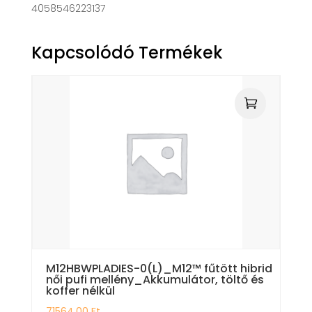
4058546223137
Kapcsolódó Termékek
M12HBWPLADIES-0(L)_M12™ fűtött hibrid
női pufi mellény_Akkumulátor, töltő és
koffer nélkül
71564,00
Ft