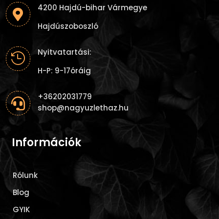
4200 Hajdú-bihar Vármegye

Hajdúszoboszló
Nyitvatartási:

H-P: 9-17óráig
+36202031779

shop@nagyuzlethaz.hu
Információk
Rólunk
Blog
GYIK