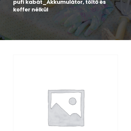
pufi kabát_Akkumulátor, töltő és
koffer nélkül