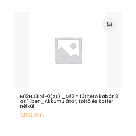
M12HJ3IN1-0(XL) _M12™ fűthető kabát 3
az 1-ben_Akkumulátor, töltő és koffer
nélkül
121362,00
Ft