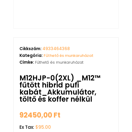
Cikkszám:
4933464368
Kategória:
Fűthető és munkaruházat
Címke:
Fűthető és munkaruházat
M12HJP-0(2XL) _M12™
fűtött hibrid pufi
kabát_Akkumulátor,
töltő és koffer nélkül
92450,00
Ft
Ex Tax:
$95.00