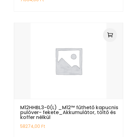
M12HHBL3-0(L) _M12™ fűthető kapucnis
pulóver- fekete_Akkumulátor, töltő és
koffer nélkül
58274,00
Ft