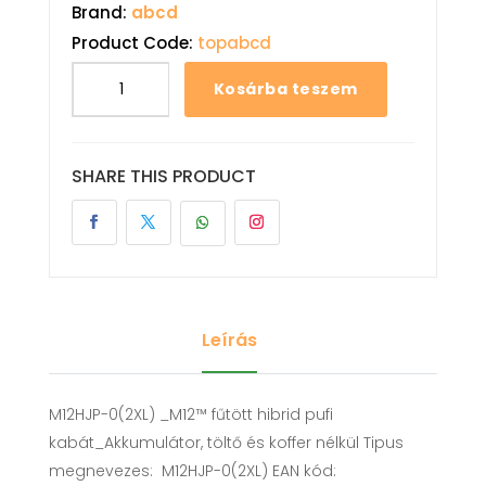
Brand:
abcd
Product Code:
topabcd
Kosárba teszem
SHARE THIS PRODUCT
Leírás
M12HJP-0(2XL) _M12™ fűtött hibrid pufi
kabát_Akkumulátor, töltő és koffer nélkül Tipus
megnevezes: M12HJP-0(2XL) EAN kód: