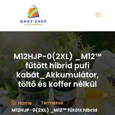
M12HJP-0(2XL) _M12™
fűtött hibrid pufi
kabát_Akkumulátor,
töltő és koffer nélkül
/
/
Termékek
Home
M12HJP-0(2XL) _M12™ fűtött hibrid