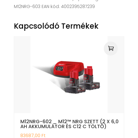
M12NRG-603 EAN kód: 4002395287239
Kapcsolódó Termékek
M12NRG-602 _ M12™ NRG SZETT (2 X 6,0
AH AKKUMULÁTOR ÉS C12 C TÖLTŐ)
83687,00
Ft