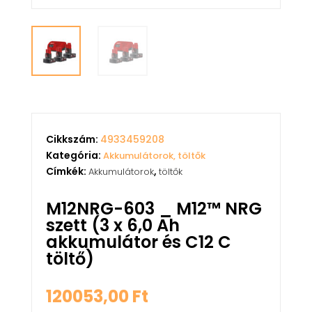
Cikkszám:
4933459208
Kategória:
Akkumulátorok, töltők
Címkék:
,
Akkumulátorok
töltők
M12NRG-603 _ M12™ NRG
szett (3 x 6,0 Ah
akkumulátor és C12 C
töltő)
120053,00
Ft