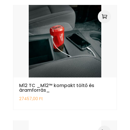
M12 TC _M12™ kompakt töltő és
áramforrás_
27457,00
Ft