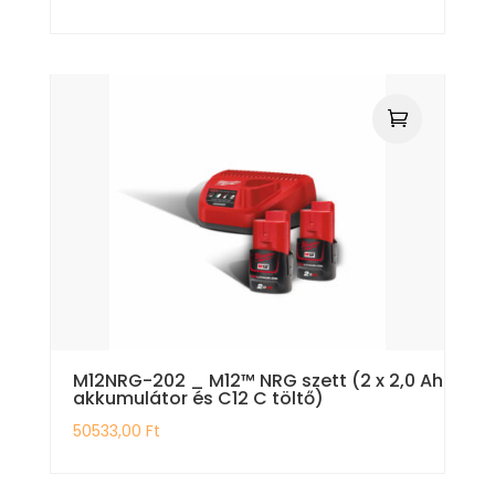
M12NRG-202 _ M12™ NRG szett (2 x 2,0 Ah
akkumulátor és C12 C töltő)
50533,00
Ft