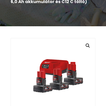
6,0 Ah akkumulátor és C12 C töltő)