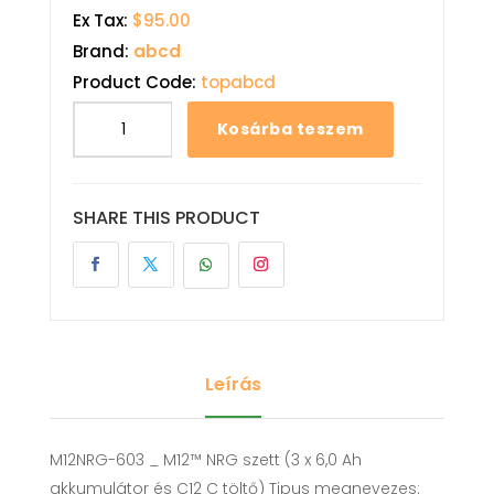
Ex Tax:
$95.00
Brand:
abcd
Product Code:
topabcd
Kosárba teszem
SHARE THIS PRODUCT
Leírás
M12NRG-603 _ M12™ NRG szett (3 x 6,0 Ah
akkumulátor és C12 C töltő) Tipus megnevezes: