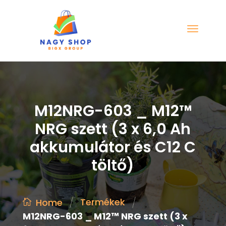
M12NRG-603 _ M12™
NRG szett (3 x 6,0 Ah
akkumulátor és C12 C
töltő)
/
/
Termékek
Home
M12NRG-603 _ M12™ NRG szett (3 x