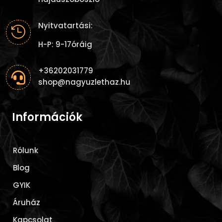
Nyitvatartási:

H-P: 9-17óráig
+36202031779

shop@nagyuzlethaz.hu
Információk
Rólunk
Blog
GYIK
Áruház
Kapcsolat