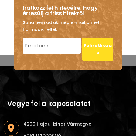
Iratkozz fel hírlevélre, hogy
értesülj a friss hírekről
Soha nem adjuk meg e-mail címét
harmadik féllel.
Feliratkozá
s
Vegye fel a kapcsolatot
4200 Hajdú-bihar Vármegye

Hajdúszoboszló