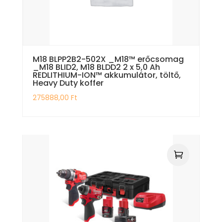
M18 BLPP2B2-502X _M18™ erőcsomag
_M18 BLID2, M18 BLDD2 2 x 5,0 Ah
REDLITHIUM-ION™ akkumulátor, töltő,
Heavy Duty koffer
275888,00
Ft