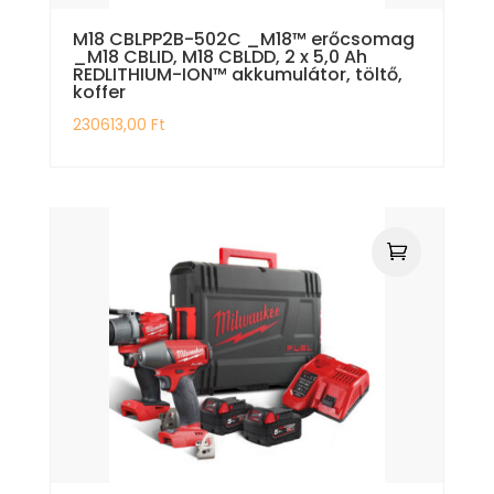
M18 CBLPP2B-502C _M18™ erőcsomag
_M18 CBLID, M18 CBLDD, 2 x 5,0 Ah
REDLITHIUM-ION™ akkumulátor, töltő,
koffer
230613,00
Ft