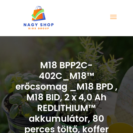
M18 BPP2C-
402C_M18™
erőcsomag _M18 BPD ,
M18 BID, 2 x 4,0 Ah
REDLITHIUM™
akkumulátor, 80
perces töltő, koffer