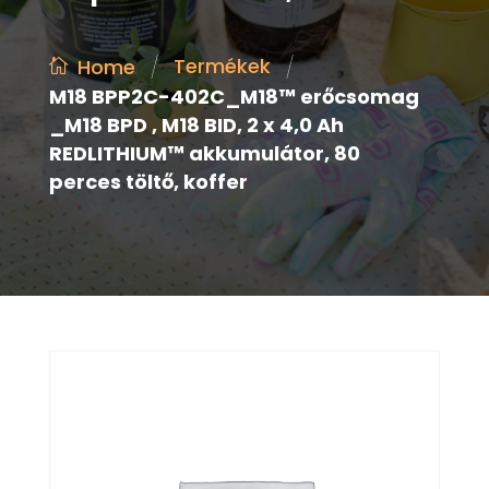
/
/
Termékek
Home
M18 BPP2C-402C_M18™ erőcsomag
_M18 BPD , M18 BID, 2 x 4,0 Ah
REDLITHIUM™ akkumulátor, 80
perces töltő, koffer