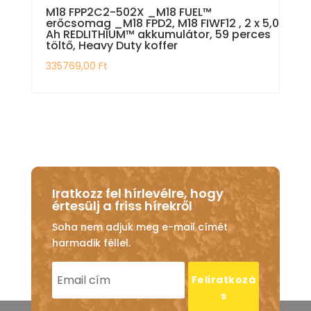
M18 FPP2C2-502X _M18 FUEL™
erőcsomag _M18 FPD2, M18 FIWF12 , 2 x 5,0
Ah REDLITHIUM™ akkumulátor, 59 perces
töltő, Heavy Duty koffer
335769,00
Ft
Iratkozz fel hírlevélre, hogy
értesülj a friss hírekről
Soha nem adjuk meg e-mail címét
harmadik féllel.
Feliratkozá
s