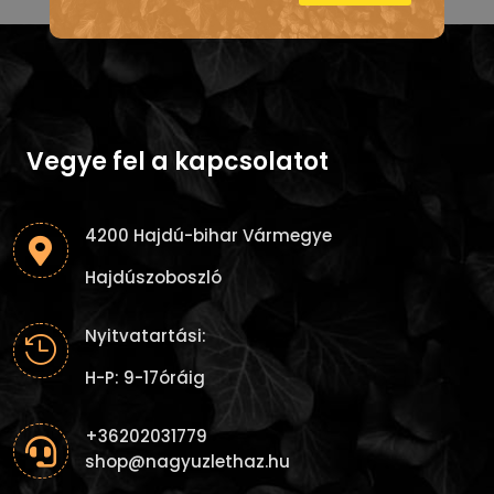
Vegye fel a kapcsolatot
4200 Hajdú-bihar Vármegye

Hajdúszoboszló
Nyitvatartási:

H-P: 9-17óráig
+36202031779

shop@nagyuzlethaz.hu