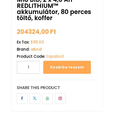
REDLITHIUM™
akkumulátor, 80 perces
töltő, koffer
204324,00
Ft
Ex Tax:
$95.00
Brand:
abcd
Product Code:
topabcd
Kosárba teszem
SHARE THIS PRODUCT