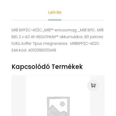
Leírás
M18 BPP2C-402C_M18™ erőcsomag _M18 BPD , M18
BID, 2 x 4,0 Ah REDLITHIUM™ akkumulátor, 80 perces
töltő, koffer Tipus megnevezes: M18BPP2C-402C
EAN kód: 4002395003419
Kapcsolódó Termékek