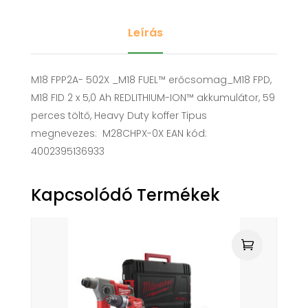
Leírás
M18 FPP2A- 502X _M18 FUEL™ erőcsomag_M18 FPD,
M18 FID 2 x 5,0 Ah REDLITHIUM-ION™ akkumulátor, 59
perces töltő, Heavy Duty koffer Tipus
megnevezes: M28CHPX-0X EAN kód:
4002395136933
Kapcsolódó Termékek