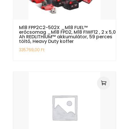
M18 FPP2C2-502X _M18 FUEL™
erőcsomag _M18 FPD2, M18 FIWF12 , 2 x 5,0
Ah REDLITHIUM™ akkumulátor, 59 perces
töltő, Heavy Duty koffer
335769,00
Ft