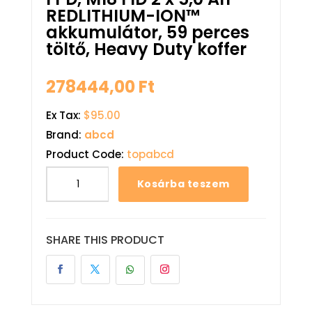
REDLITHIUM-ION™
akkumulátor, 59 perces
töltő, Heavy Duty koffer
278444,00
Ft
Ex Tax:
$95.00
Brand:
abcd
Product Code:
topabcd
Kosárba teszem
SHARE THIS PRODUCT