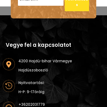
s
Vegye fel a kapcsolatot
4200 Hajdú-bihar Vármegye

Hajdúszoboszló
Nyitvatartási:

H-P: 9-17óráig
+36202031779