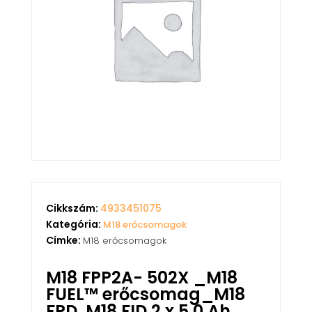
Cikkszám:
4933451075
Kategória:
M18 erőcsomagok
Címke:
M18 erőcsomagok
M18 FPP2A- 502X _M18
FUEL™ erőcsomag_M18
FPD, M18 FID 2 x 5,0 Ah