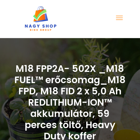
M18 FPP2A- 502X _M18
FUEL™ erőcsomag_M18
FPD, M18 FID 2 x 5,0 Ah
REDLITHIUM-ION™
akkumulátor, 59
perces töltő, Heavy
Duty koffer