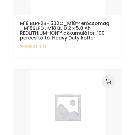
M18 BLPP2B- 502C_M18™ erőcsomag
_M18BLPD , M18 BLID 2 x 5,0 Ah
REDLITHIUM-ION™ akkumulátor, 100
perces töltő, Heavy Duty koffer
258362,00
Ft