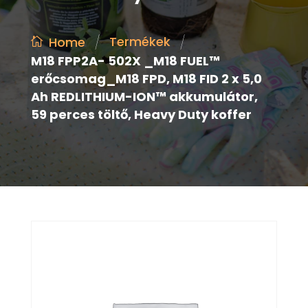
/
/
Termékek
Home
M18 FPP2A- 502X _M18 FUEL™
erőcsomag_M18 FPD, M18 FID 2 x 5,0
Ah REDLITHIUM-ION™ akkumulátor,
59 perces töltő, Heavy Duty koffer