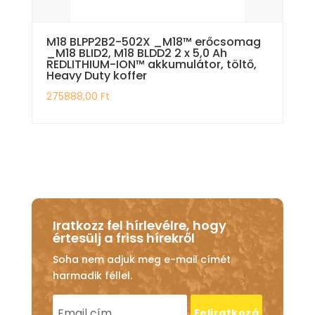
M18 BLPP2B2-502X _M18™ erőcsomag
_M18 BLID2, M18 BLDD2 2 x 5,0 Ah
REDLITHIUM-ION™ akkumulátor, töltő,
Heavy Duty koffer
275888,00
Ft
Iratkozz fel hírlevélre, hogy
értesülj a friss hírekről
Soha nem adjuk meg e-mail címét
harmadik féllel.
Feliratkozá