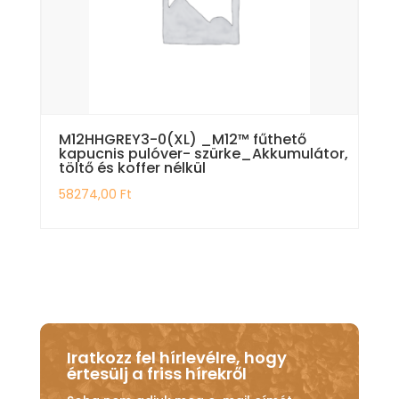
M12HHGREY3-0(XL) _M12™ fűthető
kapucnis pulóver- szürke_Akkumulátor,
töltő és koffer nélkül
58274,00
Ft
Iratkozz fel hírlevélre, hogy
értesülj a friss hírekről