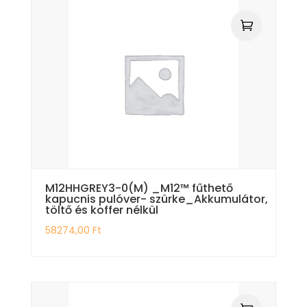
M12HHGREY3-0(M) _M12™ fűthető
kapucnis pulóver- szürke_Akkumulátor,
töltő és koffer nélkül
58274,00
Ft