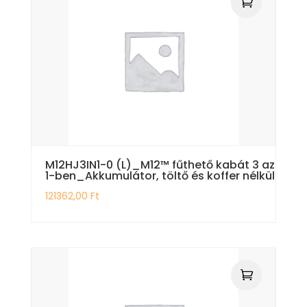
M12HJ3IN1-0 (L)_M12™ fűthető kabát 3 az
1-ben_Akkumulátor, töltő és koffer nélkül
121362,00
Ft