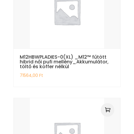
M12HBWPLADIES-0(XL) _M12™ fűtött
hibrid női pufi mellény_Akkumulátor,
töltő és koffer nélkül
71564,00
Ft