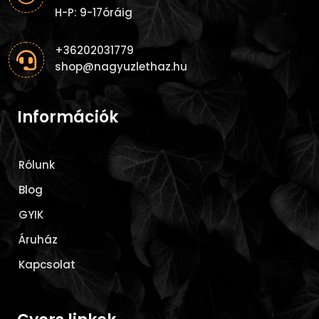
H-P: 9-17óráig
+36202031779

shop@nagyuzlethaz.hu
Információk
Rólunk
Blog
GYIK
Áruház
Kapcsolat