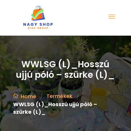
WWLSG (L)_Hosszú
ujjú póló – szürke (L)_
/
/
Termékek
Home
WWLSG (L)_Hosszú ujjú póló –
szürke (L)_