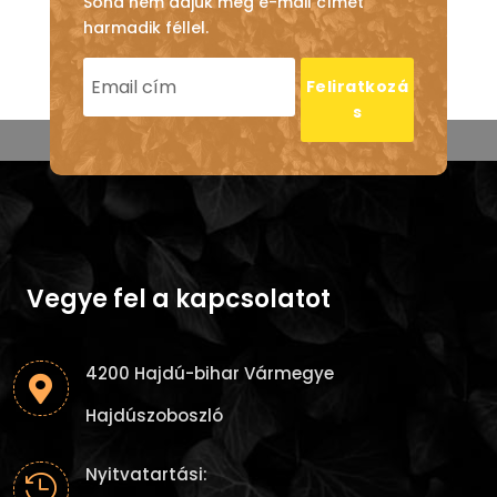
Soha nem adjuk meg e-mail címét
harmadik féllel.
Feliratkozá
s
Vegye fel a kapcsolatot
4200 Hajdú-bihar Vármegye

Hajdúszoboszló
Nyitvatartási:
