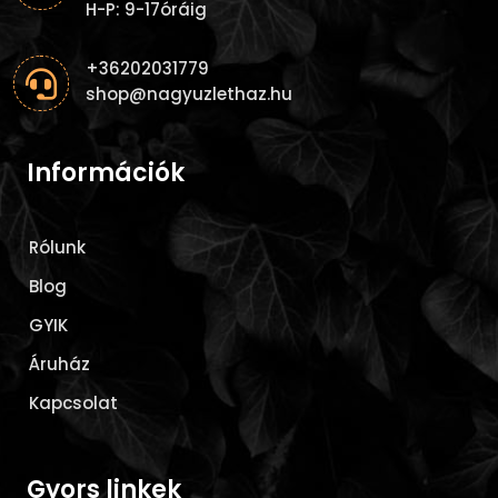
H-P: 9-17óráig
+36202031779

shop@nagyuzlethaz.hu
Információk
Rólunk
Blog
GYIK
Áruház
Kapcsolat
Gyors linkek