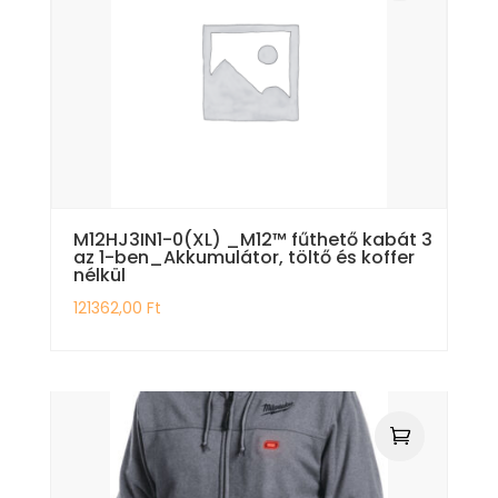
M12HJ3IN1-0(XL) _M12™ fűthető kabát 3
az 1-ben_Akkumulátor, töltő és koffer
nélkül
121362,00
Ft