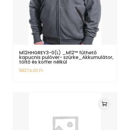
M12HHGREY3-0(L) _M12™ fűthető
kapucnis pulóver- szürke_Akkumulátor,
töltő és koffer nélkül
58274,00
Ft