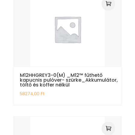
M12HHGREY3-0(M) _M12™ fűthető
kapucnis pulóver- szürke_Akkumulátor,
töltő és koffer nélkül
58274,00
Ft