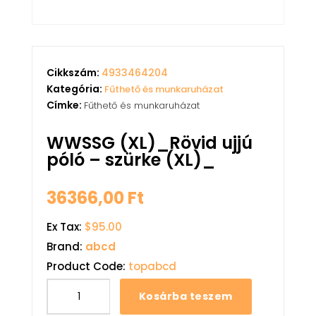
Cikkszám:
4933464204
Kategória:
Fűthető és munkaruházat
Címke:
Fűthető és munkaruházat
WWSSG (XL)_Rövid ujjú
póló – szürke (XL)_
36366,00
Ft
Ex Tax:
$95.00
Brand:
abcd
Product Code:
topabcd
Kosárba teszem