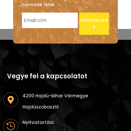
harmadik féllel.
Feliratkozá
s
Vegye fel a kapcsolatot
4200 Hajdú-bihar Vármegye

Hajdúszoboszló
Nyitvatartási:
