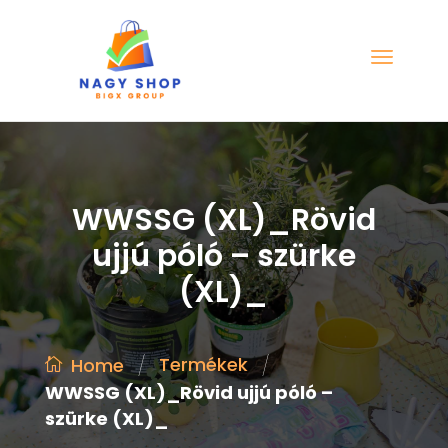
WWSSG (XL)_Rövid
ujjú póló – szürke
(XL)_
/
/
Termékek
Home
WWSSG (XL)_Rövid ujjú póló –
szürke (XL)_