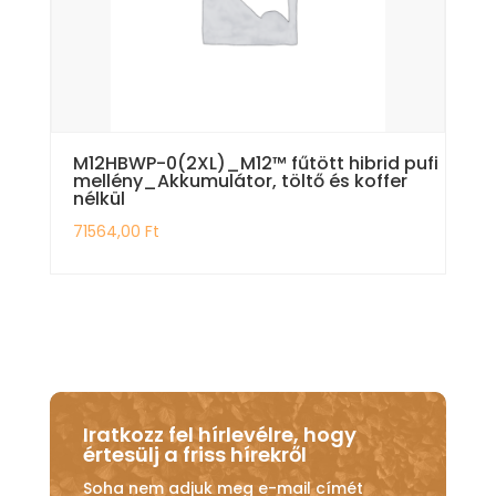
M12HBWP-0(2XL)_M12™ fűtött hibrid pufi
mellény_Akkumulátor, töltő és koffer
nélkül
71564,00
Ft
Iratkozz fel hírlevélre, hogy
értesülj a friss hírekről
Soha nem adjuk meg e-mail címét