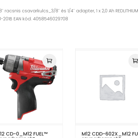
racsnis csavarkulcs_ 3/8˝ és 1/4˝ adapter, 1 x 2,0 Ah REDLITHIU
8-201B EAN kód: 4058546029708
12 CD-0_M12 FUEL™
M12 CDD-602X_M12 FU