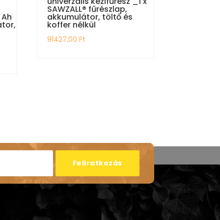
univerzális kézifűrész _1 x
SAWZALL® fűrészlap,
 Ah
akkumulátor, töltő és
tor,
koffer nélkül
91427,00
Ft
Feliratkozás