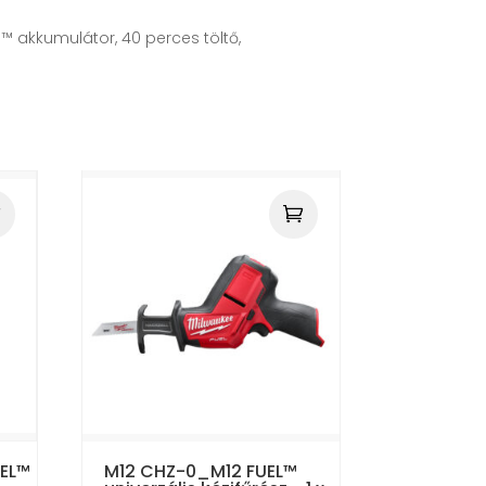
M™ akkumulátor, 40 perces töltő,
EL™
M12 CHZ-0_M12 FUEL™