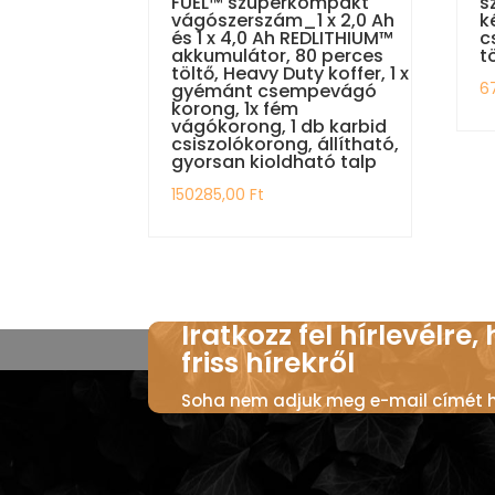
FUEL™ szuperkompakt
s
vágószerszám_1 x 2,0 Ah
k
és 1 x 4,0 Ah REDLITHIUM™
c
akkumulátor, 80 perces
t
töltő, Heavy Duty koffer, 1 x
6
gyémánt csempevágó
korong, 1x fém
vágókorong, 1 db karbid
csiszolókorong, állítható,
gyorsan kioldható talp
150285,00
Ft
Iratkozz fel hírlevélre,
friss hírekről
Soha nem adjuk meg e-mail címét ha