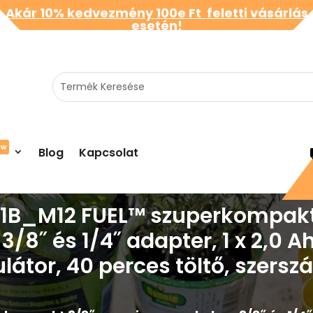
Akár 10% kedvezmény 100e Ft feletti vásárlás
esetén!
ew
Blog
Kapcsolat
01B_M12 FUEL™ szuperkompakt 
3/8˝ és 1/4˝ adapter, 1 x 2,0 
átor, 40 perces töltő, szers