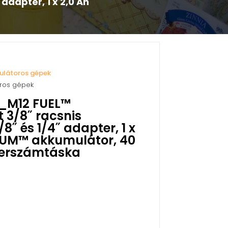
adapter, 1 x 2,0 Ah
ulátoros gépek
oros gépek
B_M12 FUEL™
3/8˝ racsnis
8˝ és 1/4˝ adapter, 1 x
IUM™ akkumulátor, 40
szerszámtáska