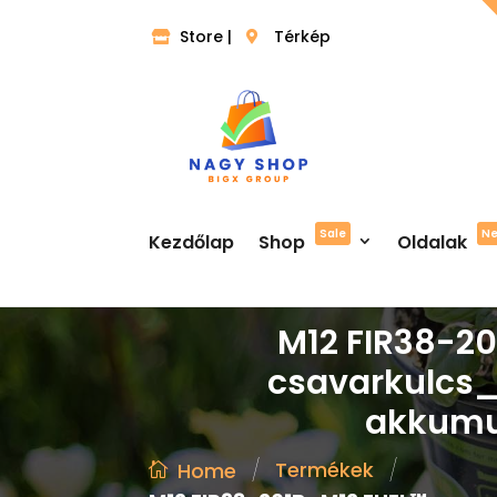
Store |
Térkép
Sale
N
Kezdőlap
Shop
Oldalak
M12 FIR38-2
csavarkulcs_ 
akkumul
/
/
Termékek
Home