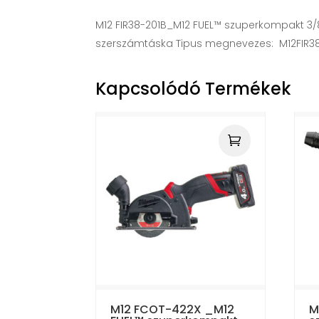
M12 FIR38-201B_M12 FUEL™ szuperkompakt 3/8˝ 
szerszámtáska Tipus megnevezes: M12FIR3
Kapcsolódó Termékek
M12 FCOT-422X _M12
M