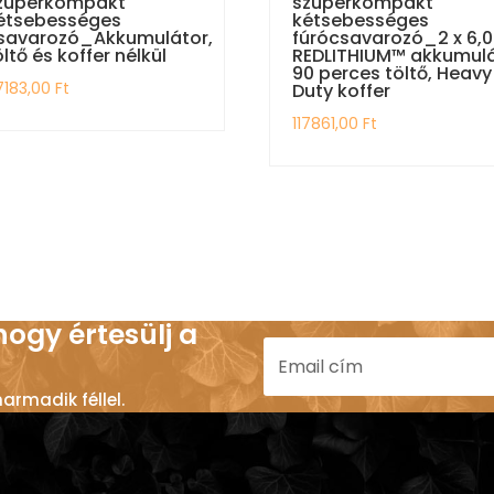
zuperkompakt
szuperkompakt
étsebességes
kétsebességes
savarozó_Akkumulátor,
fúrócsavarozó_2 x 6,0
öltő és koffer nélkül
REDLITHIUM™ akkumulá
90 perces töltő, Heavy
7183,00
Ft
Duty koffer
117861,00
Ft
 hogy értesülj a
rmadik féllel.