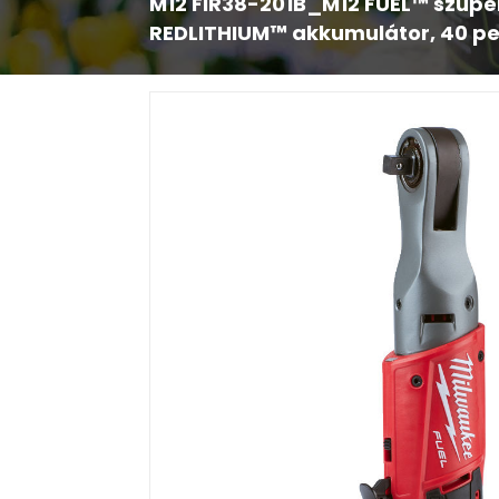
M12 FIR38-201B_M12 FUEL™ szuperk
REDLITHIUM™ akkumulátor, 40 pe