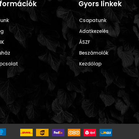
nformációk
Gyors linkek
lunk
Csapatunk
og
Adatkezelés
IK
ÁSZF
uház
Beszámolók
pcsolat
Kezdőlap