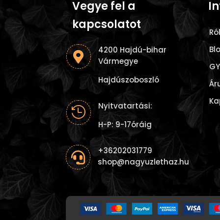
Vegye fel a
I
kapcsolatot
Ró
Bl
4200 Hajdú-bihar

Vármegye
GY
Hajdúszoboszló
Ár
Ka
Nyitvatartási:

H-P: 9-17óráig
+36202031779

shop@nagyuzlethaz.hu