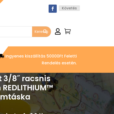
Követés


Ingyenes kiszállítás 50000Ft Feletti
Rendelés esetén.
3/8˝ racsnis
Ah REDLITHIUM™
zámtáska