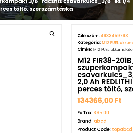
ompakt 3/8˝ racsnis csavarkulcs_ 3/8˝ és 1/4˝ 
rces töltő, szerszámtáska
Cikkszám:
4933459798
Kategória:
M12 FUEL akkum
Címke:
M12 FUEL akkumulát
M12 FIR38-201
szuperkompakt 
csavarkulcs_ 3/
2,0 Ah REDLITH
perces töltő, 
134366,00
Ft
Ex Tax:
$95.00
Brand:
abcd
Product Code:
topabcd