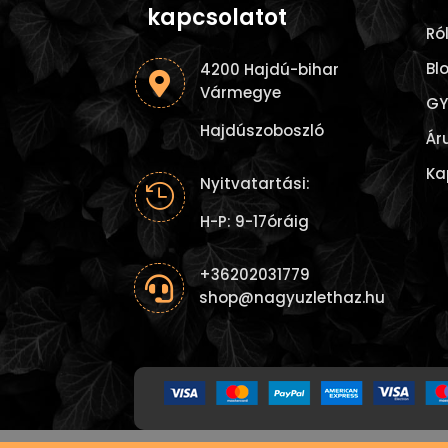
kapcsolatot
Ró
Bl
4200 Hajdú-bihar

Vármegye
GY
Hajdúszoboszló
Ár
Ka
Nyitvatartási:

H-P: 9-17óráig
+36202031779

shop@nagyuzlethaz.hu