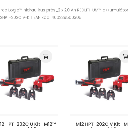
e Logic™ hidraulikus prés_2 x 2,0 Ah REDLITHIUM™ akkumulátor, 4
12HPT-202C V-KIT EAN kód: 4002395003051
12 HPT-202C U Kit_M12™
M12 HPT-202C V Kit_M