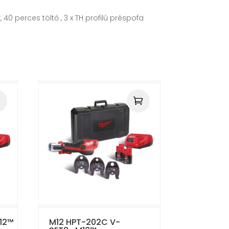
0 perces töltő , 3 x TH profilú préspofa
12™
M12 HPT-202C V-