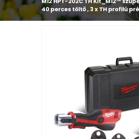
M12 HPT-202C TH Kit_M12™ szupe
40 perces töltő , 3 x TH profilú 