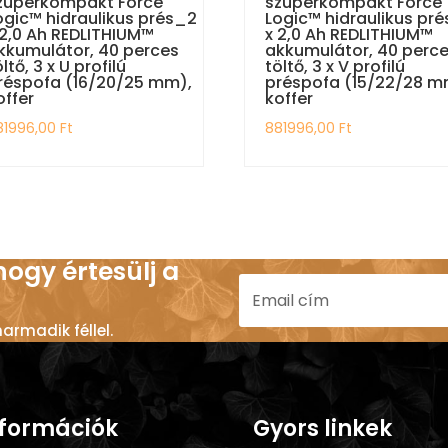
zuperkompakt Force
szuperkompakt Force
ogic™ hidraulikus prés_2
Logic™ hidraulikus pr
 2,0 Ah REDLITHIUM™
x 2,0 Ah REDLITHIUM™
kkumulátor, 40 perces
akkumulátor, 40 perc
öltő, 3 x U profilú
töltő, 3 x V profilú
réspofa (16/20/25 mm),
préspofa (15/22/28 m
offer
koffer
81996,00
Ft
881996,00
Ft
 hogy értesülj a
rmadik féllel.
nformációk
Gyors linkek