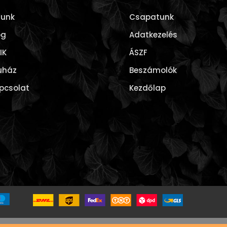
lunk
Csapatunk
og
Adatkezelés
IK
ÁSZF
uház
Beszámolók
pcsolat
Kezdőlap