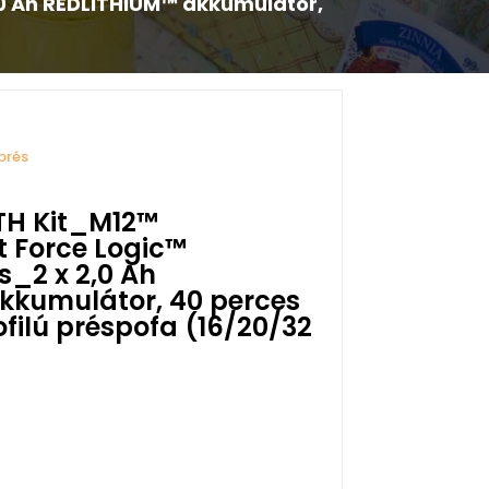
,0 Ah REDLITHIUM™ akkumulátor,
prés
TH Kit_M12™
 Force Logic™
s_2 x 2,0 Ah
kkumulátor, 40 perces
rofilú préspofa (16/20/32