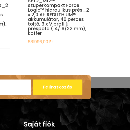
SET2_M12™
és_2
szuperkompakt Force
Logic™ hidraulikus prés_2
es
x 2,0 Ah REDLITHIUM™
akkumulátor, 40 perces
m),
töltő, 3 x V profilú
préspofa (14/16/22 mm),
koffer
881996,00
Ft
Feliratkozás
Saját fiók