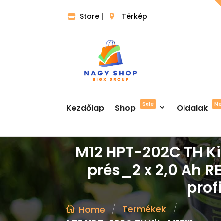
Store |
Térkép
Sale
N
Kezdőlap
Shop
Oldalak
M12 HPT-202C TH K
prés_2 x 2,0 Ah R
prof
/
/
Termékek
Home