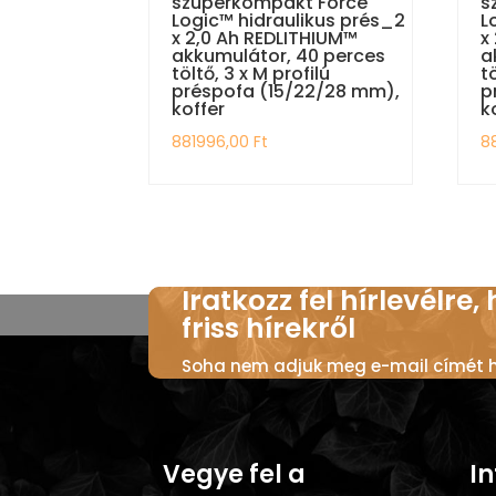
szuperkompakt Force
s
Logic™ hidraulikus prés_2
L
x 2,0 Ah REDLITHIUM™
x
akkumulátor, 40 perces
a
töltő, 3 x M profilú
t
préspofa (15/22/28 mm),
p
koffer
k
881996,00
Ft
8
Iratkozz fel hírlevélre,
friss hírekről
Soha nem adjuk meg e-mail címét ha
Vegye fel a
I