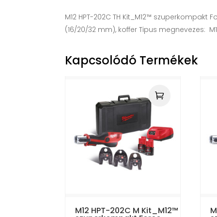
M12 HPT-202C TH Kit_M12™ szuperkompakt Forc
(16/20/32 mm), koffer Tipus megnevezes: M
Kapcsolódó Termékek
M12 HPT-202C M Kit_M12™
M