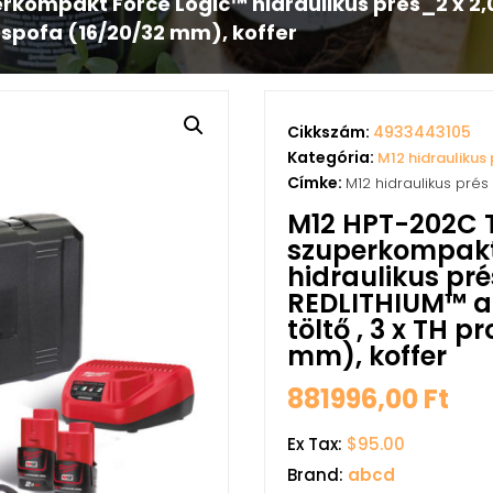
rkompakt Force Logic™ hidraulikus prés_2 x 2
préspofa (16/20/32 mm), koffer
Cikkszám:
4933443105
Kategória:
M12 hidraulikus 
Címke:
M12 hidraulikus prés
M12 HPT-202C 
szuperkompakt
hidraulikus pré
REDLITHIUM™ a
töltő , 3 x TH p
mm), koffer
881996,00
Ft
Ex Tax:
$95.00
Brand:
abcd