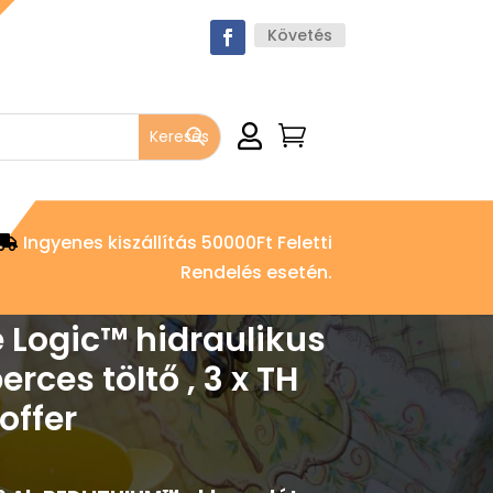
Követés


Ingyenes kiszállítás 50000Ft Feletti
Rendelés esetén.
Logic™ hidraulikus
ces töltő , 3 x TH
offer