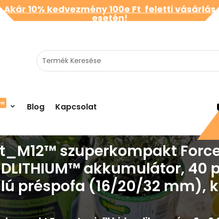
Akár 10% kedvezmény 100e Ft feletti vásárlás
esetén!
ew
Blog
Kapcsolat
it_M12™ szuperkompakt Force 
EDLITHIUM™ akkumulátor, 40 per
ilú préspofa (16/20/32 mm), k