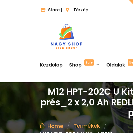
Store |
Térkép
Sale
N
Kezdőlap
Shop
Oldalak
M12 HPT-202C U Ki
prés_2 x 2,0 Ah REDL
p
/
/
Termékek
Home