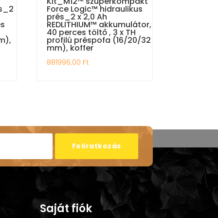
Kit_M12™ szuperkompakt
és_2
Force Logic™ hidraulikus
prés_2 x 2,0 Ah
es
REDLITHIUM™ akkumulátor,
40 perces töltő , 3 x TH
m),
profilú préspofa (16/20/32
mm), koffer
881996,00
Ft
Feliratkozás
Saját fiók