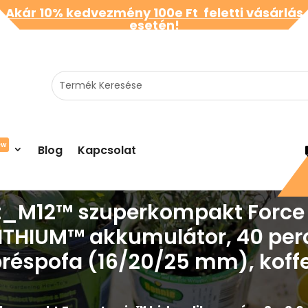
Akár 10% kedvezmény 100e Ft feletti vásárlás
esetén!
ew
Blog
Kapcsolat
t_M12™ szuperkompakt Force 
ITHIUM™ akkumulátor, 40 perces
réspofa (16/20/25 mm), koff