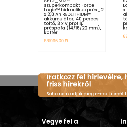
SET2_M12™
s
szuperkompakt Force
L
Logic™ hidraulikus prés_2
x
x 2,0 Ah REDLITHIUM™
a
akkumulátor, 40 perces
t
töltő, 3 x V profilú
p
préspofa (14/16/22 mm),
k
koffer
8
881996,00
Ft
Iratkozz fel hírlevélre,
friss hírekről
Soha nem adjuk meg e-mail címét ha
Vegye fel a
I