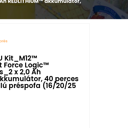
0 Ah REDLITHIUM™ akkumulátor,
prés
U Kit_M12™
 Force Logic™
s_2 x 2,0 Ah
kkumulátor, 40 perces
filú préspofa (16/20/25