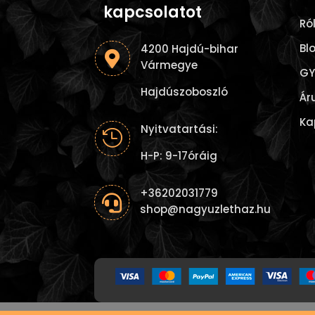
kapcsolatot
Ró
Bl
4200 Hajdú-bihar

Vármegye
GY
Hajdúszoboszló
Ár
Ka
Nyitvatartási:

H-P: 9-17óráig
+36202031779

shop@nagyuzlethaz.hu