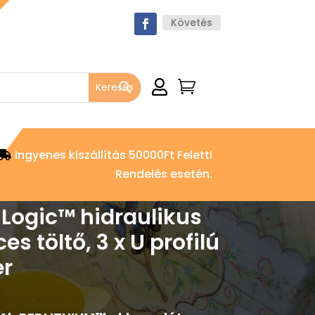
Követés


Ingyenes kiszállítás 50000Ft Feletti
Rendelés esetén.
Logic™ hidraulikus
 töltő, 3 x U profilú
er