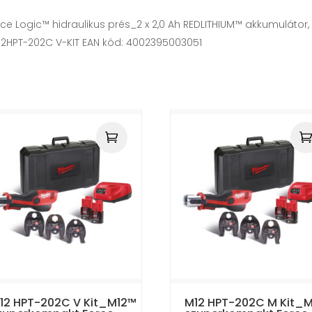
 Logic™ hidraulikus prés_2 x 2,0 Ah REDLITHIUM™ akkumulátor, 40
12HPT-202C V-KIT EAN kód: 4002395003051
12 HPT-202C V Kit_M12™
M12 HPT-202C M Kit_