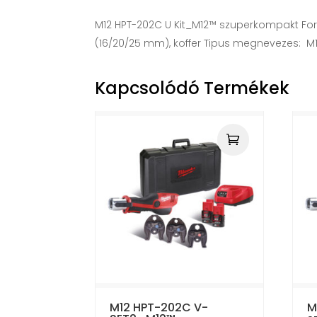
M12 HPT-202C U Kit_M12™ szuperkompakt Force
(16/20/25 mm), koffer Tipus megnevezes: M
Kapcsolódó Termékek
M12 HPT-202C V-
M