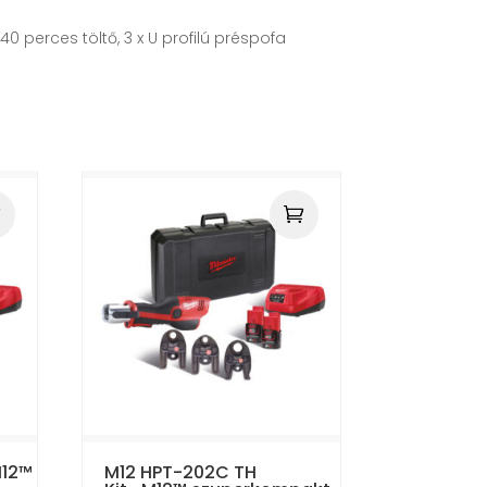
 perces töltő, 3 x U profilú préspofa
M12™
M12 HPT-202C TH