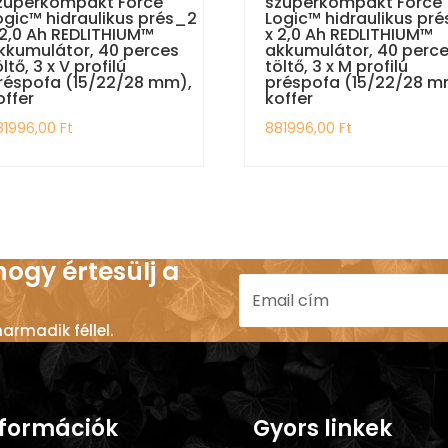
zuperkompakt Force
szuperkompakt Force
ogic™ hidraulikus prés_2
Logic™ hidraulikus pr
 2,0 Ah REDLITHIUM™
x 2,0 Ah REDLITHIUM™
kkumulátor, 40 perces
akkumulátor, 40 perc
öltő, 3 x V profilú
töltő, 3 x M profilú
réspofa (15/22/28 mm),
préspofa (15/22/28 m
offer
koffer
81996,00
Ft
881996,00
Ft
 hogy értesülj a
rmadik féllel.
nformációk
Gyors linkek