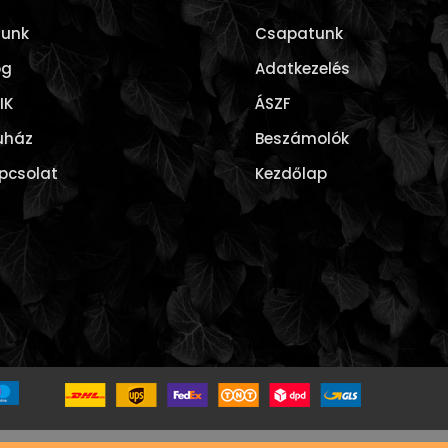
lunk
Csapatunk
og
Adatkezelés
IK
ÁSZF
uház
Beszámolók
pcsolat
Kezdőlap