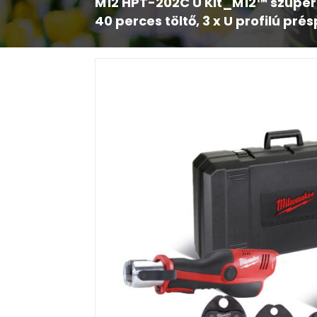
M12 HPT-202C U Kit_M12™ szuper
40 perces töltő, 3 x U profilú pr