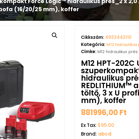
kompakt Force Logic™ hidraulikus prés_2 x 2,
éspofa (16/20/25 mm), koffer
Cikkszám:
4933443110
Kategória:
M12 hidraulikus 
Címke:
M12 hidraulikus prés
M12 HPT-202C 
szuperkompakt
hidraulikus pré
REDLITHIUM™ a
töltő, 3 x U pro
mm), koffer
881996,00
Ft
Ex Tax:
$95.00
Brand:
abcd