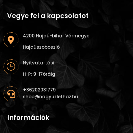
Vegye fel a kapcsolatot
4200 Hajdú-bihar Vármegye

Hajdúszoboszló
Nyitvatartási:

H-P: 9-17óráig
+36202031779

shop@nagyuzlethaz.hu
Információk