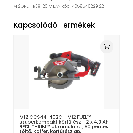
M12ONEFTR38-201C EAN kód: 4058546229122
Kapcsolódó Termékek
M12 CCS44-402C _M12 FUEL™
szuperkompakt körfűrész _2 x 4,0 Ah
REDLITHIUM™ akkumulátor, 80 perces
töltő, koffer, körfűrészlap,