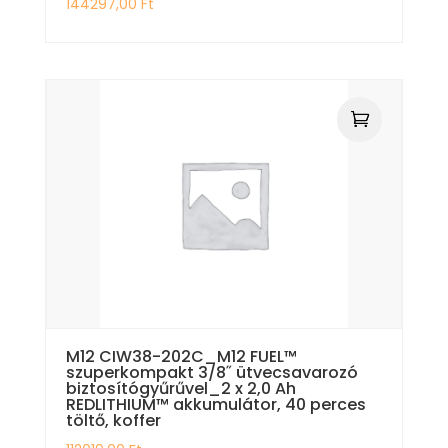
144297,00
Ft
M12 CIW38-202C_M12 FUEL™
szuperkompakt 3/8˝ ütvecsavarozó
biztosítógyűrűvel_2 x 2,0 Ah
REDLITHIUM™ akkumulátor, 40 perces
töltő, koffer