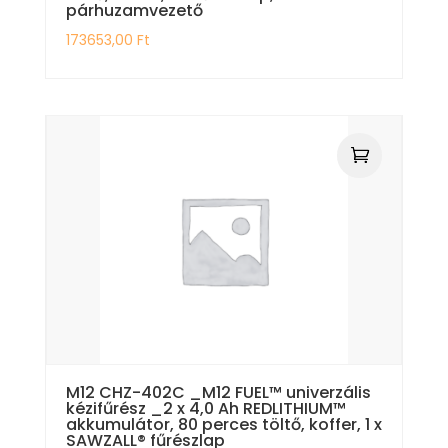
párhuzamvezető
173653,00
Ft
M12 CHZ-402C _M12 FUEL™ univerzális
kézifűrész _2 x 4,0 Ah REDLITHIUM™
akkumulátor, 80 perces töltő, koffer, 1 x
SAWZALL® fűrészlap