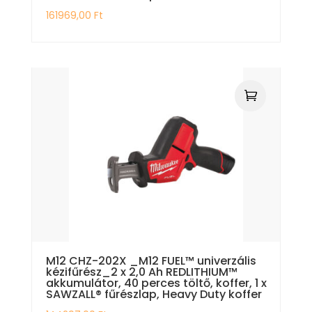
161969,00
Ft
M12 CHZ-202X _M12 FUEL™ univerzális
kézifűrész_2 x 2,0 Ah REDLITHIUM™
akkumulátor, 40 perces töltő, koffer, 1 x
SAWZALL® fűrészlap, Heavy Duty koffer