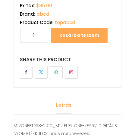
Ex Tax:
$95.00
Brand:
abcd
Product Code:
topabcd
Kosárba teszem
SHARE THIS PRODUCT
Leírás
M12ONEFTR38-201C_M12 FUEL ONE-KEY ⅜″ DIGITÁLIS
NYOMATÉKKULCS Tipus megnevezes: