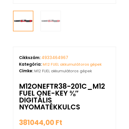
Cikkszám:
4933464967
Kategória:
M12 FUEL akkumulátoros gépek
Címke:
M12 FUEL akkumulátoros gépek
M12ONEFTR38-201C_M12
FUEL ONE-KEY ⅜″
DIGITÁLIS
NYOMATÉKKULCS
381044,00
Ft