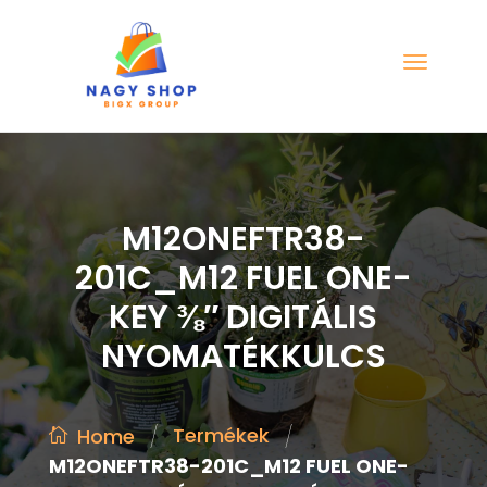
M12ONEFTR38-
201C_M12 FUEL ONE-
KEY ⅜″ DIGITÁLIS
NYOMATÉKKULCS
/
/
Termékek
Home
M12ONEFTR38-201C_M12 FUEL ONE-