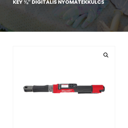
KEY ⅜″ DIGITÁLIS NYOMATÉKKULCS