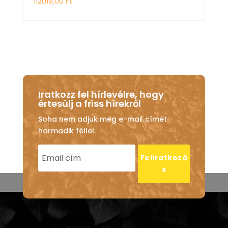
112019,00
Ft
Iratkozz fel hírlevélre, hogy
értesülj a friss hírekről
Soha nem adjuk meg e-mail címét
harmadik féllel.
Feliratkozá
s