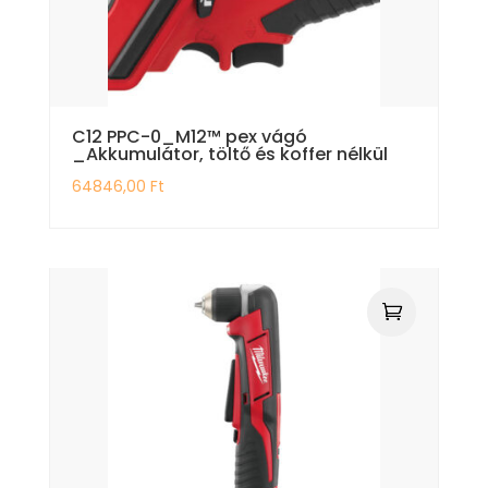
C12 PPC-0_M12™ pex vágó
_Akkumulátor, töltő és koffer nélkül
64846,00
Ft