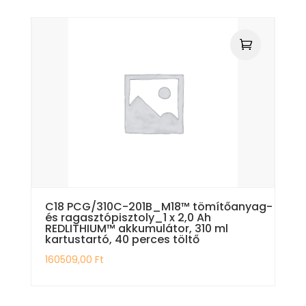
C18 PCG/310C-201B_M18™ tömítőanyag-
és ragasztópisztoly_1 x 2,0 Ah
REDLITHIUM™ akkumulátor, 310 ml
kartustartó, 40 perces töltő
160509,00
Ft