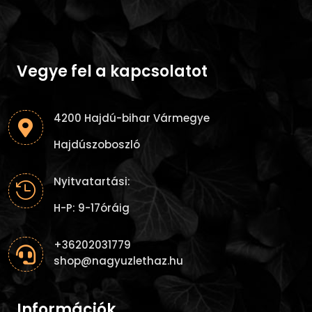
Vegye fel a kapcsolatot
4200 Hajdú-bihar Vármegye

Hajdúszoboszló
Nyitvatartási:

H-P: 9-17óráig
+36202031779

shop@nagyuzlethaz.hu
Információk