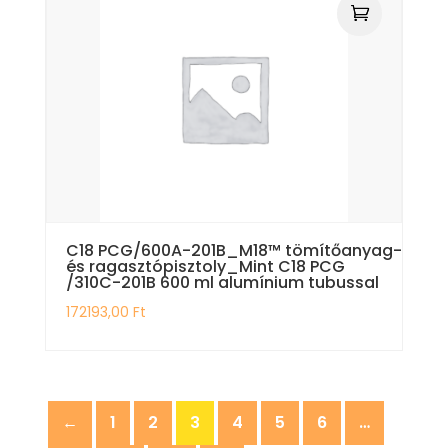
C18 PCG/600A-201B_M18™ tömítőanyag-
és ragasztópisztoly_Mint C18 PCG
/310C-201B 600 ml alumínium tubussal
172193,00
Ft
←
1
2
3
4
5
6
…