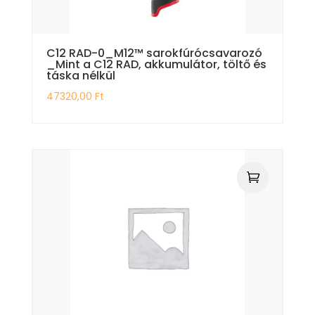
C12 RAD-0_M12™ sarokfúrócsavarozó
_Mint a C12 RAD, akkumulátor, töltő és
táska nélkül
47320,00
Ft