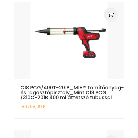
C18 PCG/400T-201B_M18™ tömítőanyag-
és ragasztópisztoly_Mint C18 PCG
/310C-201B 400 ml áttetsző tubussal
186798,00
Ft