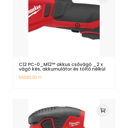
C12 PC-0_M12™ akkus csővágó _2 x
vágó kés, akkumulátor és töltő nélkül
56083,00
Ft