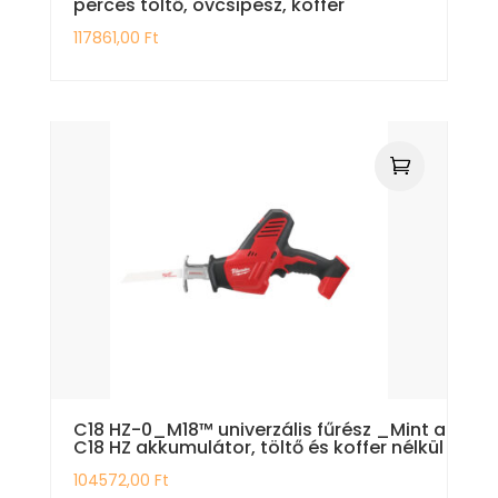
perces töltő, övcsipesz, koffer
117861,00
Ft
C18 HZ-0_M18™ univerzális fűrész _Mint a
C18 HZ akkumulátor, töltő és koffer nélkül
104572,00
Ft