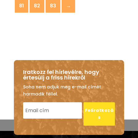
81
82
83
→
Iratkozz fel hírlevélre, hogy
értesülj a friss hírekről
Soha nem adjuk meg e-mail címét
harmadik féllel.
Feliratkozá
s