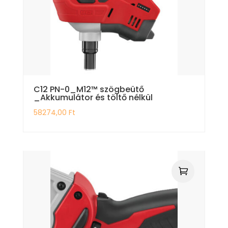
C12 PN-0_M12™ szögbeütő
_Akkumulátor és töltő nélkül
58274,00
Ft