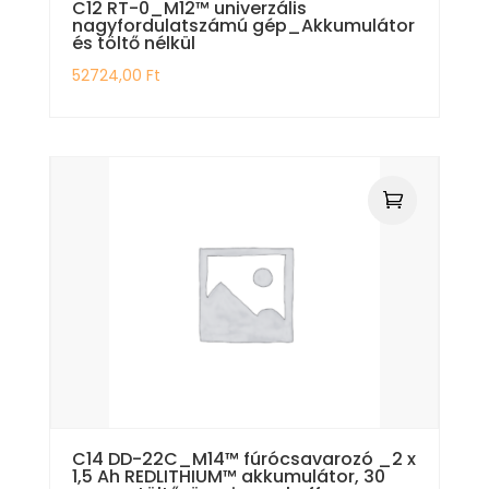
C12 RT-0_M12™ univerzális
nagyfordulatszámú gép_Akkumulátor
és töltő nélkül
52724,00
Ft
C14 DD-22C_M14™ fúrócsavarozó _2 x
1,5 Ah REDLITHIUM™ akkumulátor, 30