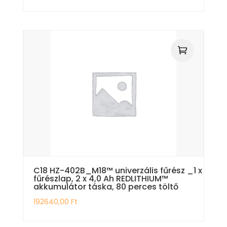
C18 HZ-402B_M18™ univerzális fűrész _1 x
fűrészlap, 2 x 4,0 Ah REDLITHIUM™
akkumulátor táska, 80 perces töltő
192640,00
Ft