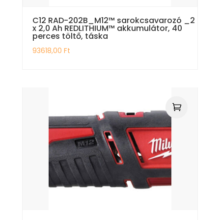
C12 RAD-202B_M12™ sarokcsavarozó _2
x 2,0 Ah REDLITHIUM™ akkumulátor, 40
perces töltő, táska
93618,00
Ft