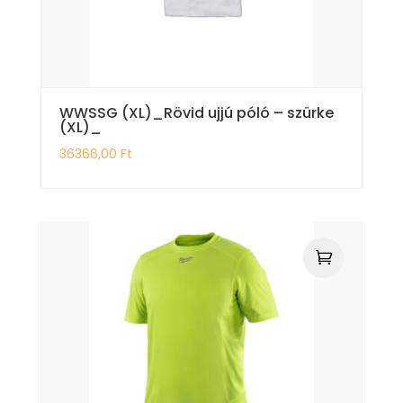
WWSSG (XL)_Rövid ujjú póló – szürke
(XL)_
36366,00
Ft