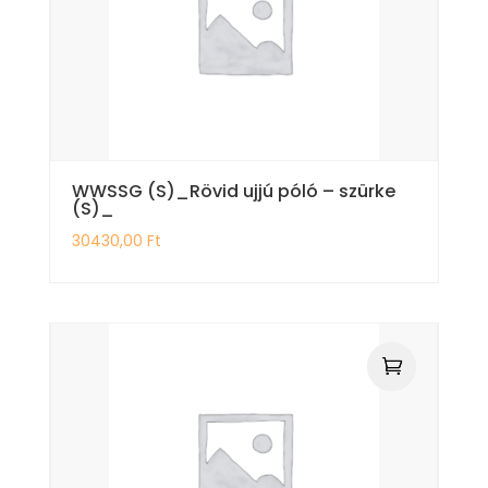
WWSSG (S)_Rövid ujjú póló – szürke
(S)_
30430,00
Ft