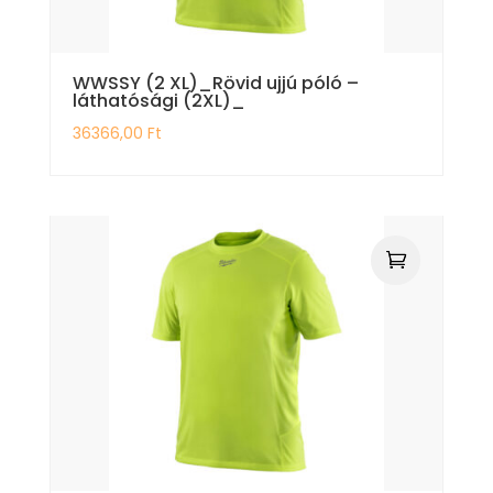
WWSSY (2 XL)_Rövid ujjú póló –
láthatósági (2XL)_
36366,00
Ft