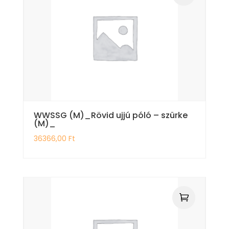
WWSSG (M)_Rövid ujjú póló – szürke
(M)_
36366,00
Ft