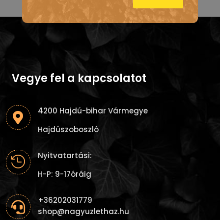
Vegye fel a kapcsolatot
4200 Hajdú-bihar Vármegye

Hajdúszoboszló
Nyitvatartási:

H-P: 9-17óráig
+36202031779

shop@nagyuzlethaz.hu