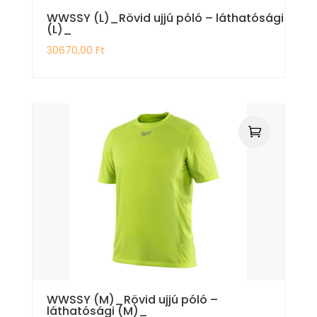
WWSSY (L)_Rövid ujjú póló – láthatósági
(L)_
30670,00
Ft
WWSSY (M)_Rövid ujjú póló –
láthatósági (M)_