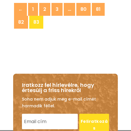
←
1
2
3
…
80
81
82
83
Iratkozz fel hírlevélre, hogy
értesülj a friss hírekről
Soha nem adjuk meg e-mail címét
harmadik féllel.
Feliratkozá
s