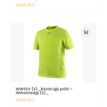
36366,00
Ft
WWSSY (S)_Rövid ujjú póló –
láthatósági (S)_
30430,00
Ft